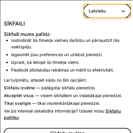
Naida runa
6,738
361
333
Latviešu
Terorisms un
3,182
3
3
vardarbīgs
SĪKFAILI
ekstrēmisms
Sīkfaili mums palīdz:
nodrošināt šīs tīmekļa vietnes darbību un pārraudzīt tās
veiktspēju.
CSEA: atspējoto kontu kopskaits
Iegaumēt jūsu preferences un uzlabot pieredzi.
4,839
Izprast, kā lietojat šo tīmekļa vietni.
Piedāvāt atbilstošas reklāmas un mērīt to efektivitāti.
Atgriezties pie Indijas pārredzamības atskaitēm
Lai turpinātu, atlasiet kādu no šīm opcijām:
Sīkfailu izvēlne
— pielāgotai sīkfailu pieredzei.
Akceptēt visus
— visiem sīkfailiem un vislabākajai pieredzei.
Tikai svarīgie
— tikai visvienkāršākajai pieredzei.
Vai jūs interesē detalizēta informācija? Izlasiet mūsu
Sīkfailu
politiku