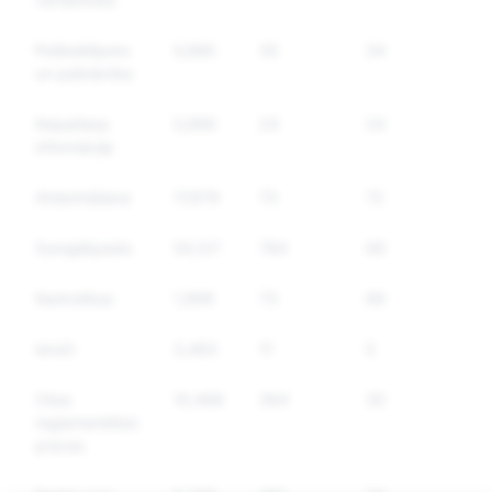
Paškaitējums
5,685
35
34
un pašnāvība
Nepatiesa
5,966
24
24
informācija
Atdarināšana
17,679
73
72
Surogātpasts
54,127
784
697
Narkotikas
1,999
73
68
Ieroči
3,463
11
5
Citas
10,466
364
352
reglamentētas
preces