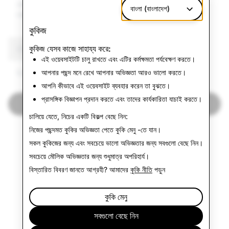
এবং সহিংস
বাংলা (বাংলাদেশ)
চরমপন্থা
কুকিজ
কুকিজ যেসব কাজে সাহায্য করে:
CSEA: বন্ধ করা মোট অ্যাকাউন্ট
এই ওয়েবসাইটটি চালু রাখতে এবং এটির কর্মক্ষমতা পর্যবেক্ষণ করতে।
5,514
আপনার পছন্দ মনে রেখে আপনার অভিজ্ঞতা আরও ভালো করতে।
আপনি কীভাবে এই ওয়েবসাইট ব্যবহার করেন তা বুঝতে।
প্রাসঙ্গিক বিজ্ঞাপন প্রদান করতে এবং তাদের কার্যকারিতা যাচাই করতে।
ভারত স্বচ্ছতার প্রতিবেদনে ফিরে যান
চালিয়ে যেতে, নিচের একটি বিকল্প বেছে নিন:
নিজের পছন্দমত কুকির অভিজ্ঞতা পেতে
কুকি মেনু
-তে যান।
সকল কুকিজের জন্য এবং সবচেয়ে ভালো অভিজ্ঞতার জন্য
সবগুলো বেছে নিন
।
সবচেয়ে মৌলিক অভিজ্ঞতার জন্য
শুধুমাত্র অপরিহার্য
।
বিস্তারিত বিবরণ জানতে আগ্রহী? আমাদের
কুকি নীতি
পড়ুন
কুকি মেনু
সবগুলো বেছে নিন