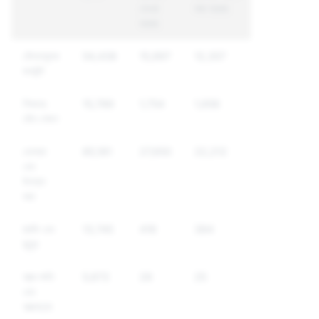
নেওয়া
করা হয়েছে
হয়েছে
যৌনতামুলক
54,438
15,997
12,357
কনটেন্ট
শিশুদের
15,789
1,754
1,656
যৌন শোষণ
হেনস্থা
85,181
27,650
22,212
এবং
উতক্ত
করা
হুমকি এবং
13,745
416
384
জুলুম
আত্ম-ক্ষতি
5,672
26
25
এবং
আত্মহত্যা