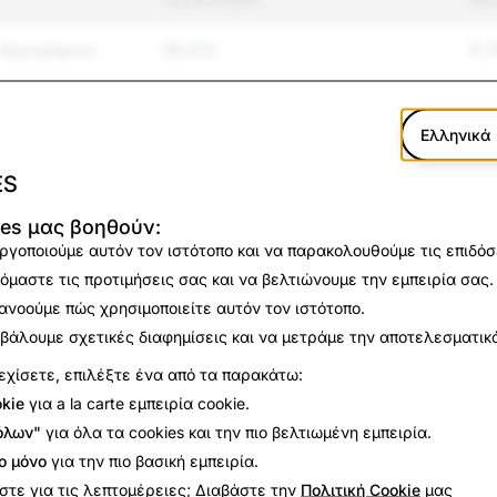
περιεχόμενο.
38,433
9,7
η και
131,028
3,2
Ελληνικά
βία
7,406
24
ES
ies μας βοηθούν:
ισμός και
2,257
34
ργοποιούμε αυτόν τον ιστότοπο και να παρακολουθούμε τις επιδόσε
όμαστε τις προτιμήσεις σας και να βελτιώνουμε την εμπειρία σας.
ηροφορίες
7,705
3
ανοούμε πώς χρησιμοποιείτε αυτόν τον ιστότοπο.
βάλουμε σχετικές διαφημίσεις και να μετράμε την αποτελεσματικό
σωπία
6,967
125
εχίσετε, επιλέξτε ένα από τα παρακάτω:
α μηνύματα
kie
για a la carte εμπειρία cookie.
22,901
5,9
όλων"
για όλα τα cookies και την πιο βελτιωμένη εμπειρία.
2,595
59
ο μόνο
για την πιο βασική εμπειρία.
στε για τις λεπτομέρειες; Διαβάστε την
Πολιτική Cookie
μας