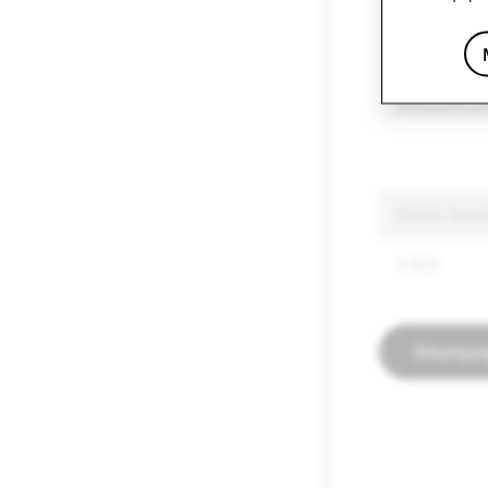
Όπλα
Άλλα ελεγχ
Ρητορική μί
CSEAI: Συν
2,852
Επιστρο