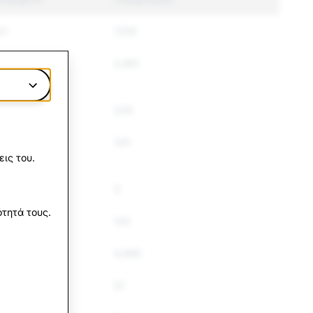
21
7,510
16
2,951
5
229
7
341
ις του.
3
τητά τους.
125
81
4,995
57