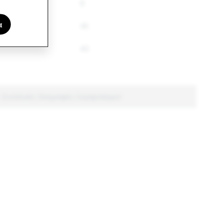
9
α
45
43
: Συνολικές διαγραφές λογαριασμών