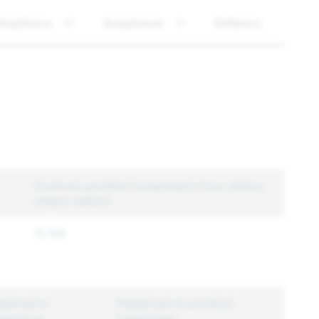
Ασφάλεια
Διαφάνεια
Ειδήσεις
Συνολικοί μοναδικοί λογαριασμοί στους οποίους
υπήρξε επιβολή
15,784
βεβλημένο
Επιβεβλημένοι μοναδικοί
ιεχόμενο
λογαριασμοί