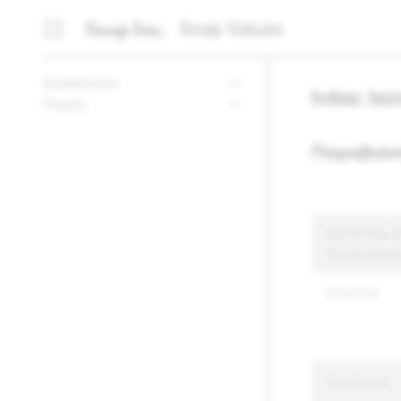
Snap Values
Διαφάνεια
Ινδία: Ιο
Πηγές
Παραβιάσ
Συνολικές α
λογαριασμο
224,234
Αιτιολογία