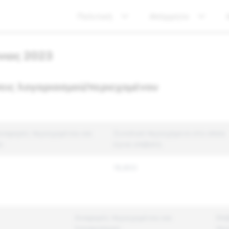
Πολιτική
Απόρρητο
ύνιος 2023
εις λογαριασμού/περιεχομένου
ναφορές περιεχομένου και
Συνολικό περιεχόμενο στο οποίο
ύ
έγινε επιβολή
19,803
Αναφορές περιεχομένου και
Επι
λογαριασμού
περ