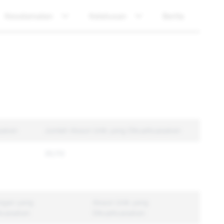
Keselamatan
Ketelusan
Berita
sakan
Jumlah Akaun Unik yang Dikuatkuasakan
35,112
ngan yang
Akaun Unik yang
kuasakan
Dikuatkuasakan