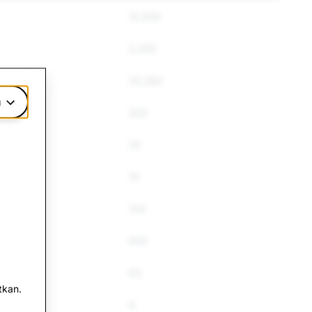
12,300
2,205
22,392
u
323
25
10
124
630
63
tkan.
6