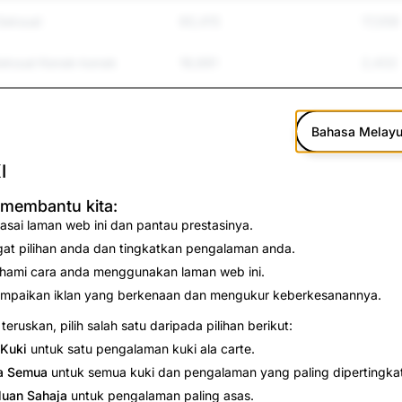
Seksual
60,415
17,059
Seksual Kanak-kanak
18,681
2,432
an Pembulian
90,447
27,577
Bahasa Melay
p; Keganasan
14,373
340
I
Diri &amp; Bunuh Diri
5,955
27
 membantu kita:
asai laman web ini dan pantau prestasinya.
lah
5,478
10
gat pilihan anda dan tingkatkan pengalaman anda.
15,640
124
hami cara anda menggunakan laman web ini.
mpaikan iklan yang berkenaan dan mengukur keberkesanannya.
49,379
735
teruskan, pilih salah satu daripada pilihan berikut:
Kuki
untuk satu pengalaman kuki ala carte.
2,543
65
a Semua
untuk semua kuki dan pengalaman yang paling dipertingka
2,776
6
luan Sahaja
untuk pengalaman paling asas.