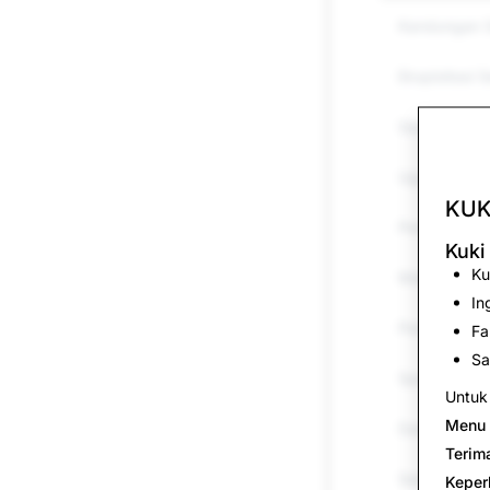
Kandungan 
Eksploitasi 
Gangguan d
Ugutan &am
KUK
Pencederaan 
Kuki
Ku
Maklumat Sa
In
Penyamaran
Fa
Sa
Spam
Untuk 
Menu 
Dadah
Terim
Senjata
Keper