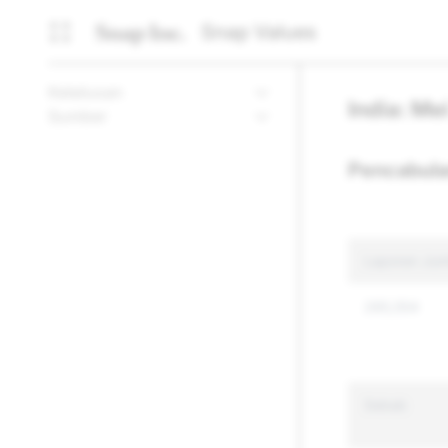
Snap Values
Ketelusan
India: Me
Sumber
Pencabula
Laporan Jum
285,554
Sebab