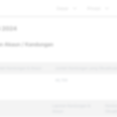
Dasar
Privasi
i 2024
n Akaun / Kandungan
lah Kandungan & Akaun
Jumlah Kandungan yang Dikuatkua
48,769
Laporan Kandungan &
Kandu
Akaun
Dikuat