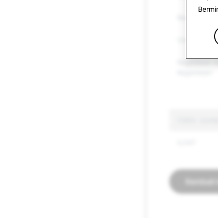
Bermi
Barangan Te
Ucapan Benc
Keganasan &
Keganasan
CSEA: Jumla
5,047
Kembali 