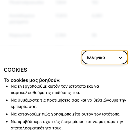
Πλαστοπροσωπία
7,804
152
1
Ανεπιθύμητα
17,813
4,961
μηνύματα
Ναρκωτικά
2,184
58
Όπλα
629
4
Ελληνικά
Άλλα ελεγχόμενα
434
40
αγαθά
COOKIES
Τα cookies μας βοηθούν:
Ρητορική μίσους
3,222
33
Να ενεργοποιούμε αυτόν τον ιστότοπο και να
παρακολουθούμε τις επιδόσεις του.
Να θυμόμαστε τις προτιμήσεις σας και να βελτιώνουμε την
CSEAI: Συνολικές
Τρομοκρατία:
εμπειρία σας.
διαγραφές
Συνολικές διαγραφές
λογαριασμών
λογαριασμών
Να κατανοούμε πώς χρησιμοποιείτε αυτόν τον ιστότοπο.
Να προβάλουμε σχετικές διαφημίσεις και να μετράμε την
1,374
0
αποτελεσματικότητά τους.