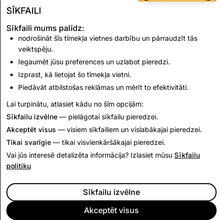
kontu dzēšanas
kontu dzēšanas
SĪKFAILI
apjoms
apjoms
Sīkfaili mums palīdz:
1,169
0
nodrošināt šīs tīmekļa vietnes darbību un pārraudzīt tās
veiktspēju.
Iegaumēt jūsu preferences un uzlabot pieredzi.
Atpakaļ uz Pārredzamības atskaiti
Izprast, kā lietojat šo tīmekļa vietni.
Piedāvāt atbilstošas reklāmas un mērīt to efektivitāti.
Atgriezties pie Indijas pārredzamības atskaitēm
Lai turpinātu, atlasiet kādu no šīm opcijām:
Sīkfailu izvēlne
— pielāgotai sīkfailu pieredzei.
Akceptēt visus
— visiem sīkfailiem un vislabākajai pieredzei.
Tikai svarīgie
— tikai visvienkāršākajai pieredzei.
Vai jūs interesē detalizēta informācija? Izlasiet mūsu
Sīkfailu
politiku
Sīkfailu izvēlne
Akceptēt visus