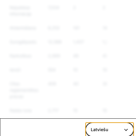
Nepatiesa
7,034
2
2
informācija
Atdarināšana
8,252
141
141
Surogātpasts
12,588
1,437
1,293
Narkotikas
2,069
49
47
Ieroči
554
10
10
Citas
409
40
38
reglamentētas
preces
Naida runa
2,717
15
15
Latviešu
CSAM: kopējais
Terorisms: kopējais