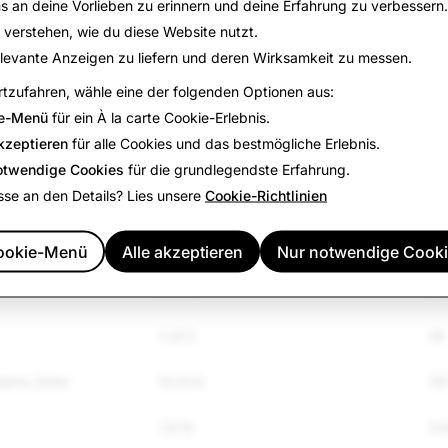
s an deine Vorlieben zu erinnern und deine Erfahrung zu verbessern.
 verstehen, wie du diese Website nutzt.
 und Gewalt
14,516
48
levante Anzeigen zu liefern und deren Wirksamkeit zu messen.
zung und
6,640
53
tzufahren, wähle eine der folgenden Optionen aus:
e-Menü
für ein À la carte Cookie-Erlebnis.
kzeptieren
für alle Cookies und das bestmögliche Erlebnis.
rmationen
6,719
7
otwendige Cookies
für die grundlegendste Erfahrung.
sse an den Details? Lies unsere
Cookie-Richtlinien
trug
21,118
14
54,759
45
ookie-Menü
Alle akzeptieren
Nur notwendige Cook
2,585
85
3,813
46
ierte Güter
10,624
15
7,979
33