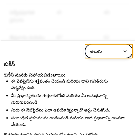
విద్వేషపూరిత
41
40
ప్రసంగం
తీవ్రవాదం మరియు
67
52
హింసాత్మక
తెలుగు
తీవ్రవాదం
కుకీస్
కుకీస్ మనకు సహాయపడుతాయి:
CSEA: మొత్తం నిలిపివేయబడిన అకౌంట్లు
ఈ వెబ్‌సైట్‌ను శక్తివంతం చేయండి మరియు దాని పనితీరును
పర్యవేక్షించండి.
మీ ప్రాధాన్యతలను గుర్తుంచుకోండి మరియు మీ అనుభవాన్ని
9,949
మెరుగుపరచండి.
మీరు ఈ వెబ్‌సైట్‌ను ఎలా ఉపయోగిస్తున్నారో అర్థం చేసుకోండి.
సంబంధిత ప్రకటనలను అందించండి మరియు వాటి ప్రభావాన్ని అంచనా
ఇండియా పారదర్శకత నివేదికలకు తిరిగి వెళ్ళు
వేయండి.
కొనసాగించడానికి, దిగువ ఎంపికలలో ఒకదాన్ని ఎంచుకోండి: