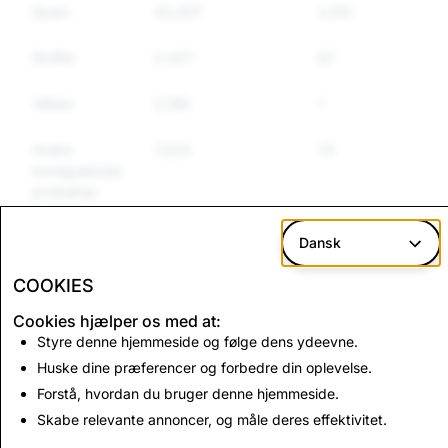
Spam
43,307
2,052
1,8
Stoffer
2,437
67
62
Våben
2,189
1
1
Andre
7,024
73
71
lovregulerede
produkter
Hadtale
6,758
159
14
Dansk
COOKIES
CSEAI:
Terrorisme: samlede
Cookies hjælper os med at:
Kontosletninger i
kontosletninger
Styre denne hjemmeside og følge dens ydeevne.
alt
Huske dine præferencer og forbedre din oplevelse.
2,807
0
Forstå, hvordan du bruger denne hjemmeside.
Skabe relevante annoncer, og måle deres effektivitet.