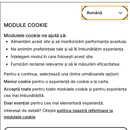
Terorism și
12,336
211
176
Română
Extremism
violent
MODULE COOKIE
Modulele cookie ne ajută să:
Alimentăm acest site și să monitorizăm performanța acestuia.
Exploatarea și abuzul sexual al copiilor
(CSEAI): Totalul conturilor dezactivate
Ne amintim preferințele tale și să îți îmbunătățim experiența.
Înțelegem modul în care folosești acest site.
15,201
Furnizăm reclame relevante și să le măsurăm eficacitatea.
Pentru a continua, selectează una dintre următoarele opțiuni:
Înapoi la Raportul de Transparență
Meniul cookie
pentru o experiență de cookie a la carte.
Acceptă toate
pentru toate modulele cookie și pentru experiența
cea mai îmbunătățită.
Doar esențial
pentru cea mai elementară experiență.
Interesat de detalii? Citește
politica noastră referitoare la
modulele cookie