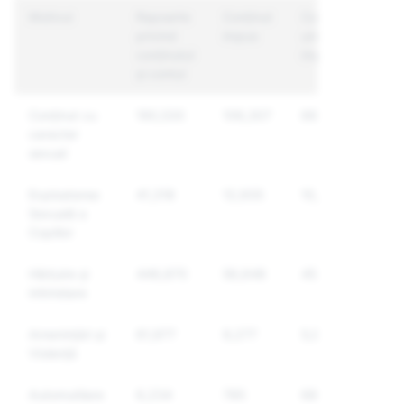
Motivul
Rapoarte
Conținut
Conturi
privind
impus
unice
conținutul
impuse
și contul
Conținut cu
190,530
106,307
66,992
caracter
sexual
Exploatarea
41,318
12,935
10,997
Sexuală a
Copiilor
Hărțuire și
446,870
56,648
45,140
intimidare
Amenințări și
61,977
9,277
5,983
Violență
Automutilare
6,234
785
687