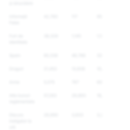
și sinucidere
Informații
42,760
117
95
False
Furt de
38,329
1,145
1,123
identitate
Spam
85,338
46,766
32,505
Droguri
21,453
13,838
10,011
Arme
5,075
767
602
Alte bunuri
57,262
26,893
18,247
reglementate
Discurs
26,690
3,833
3,245
instigator la
ură