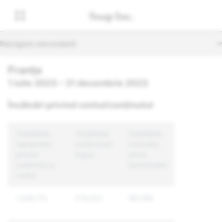
Navigare secundară
Franța
1 iulie 2023 – 31 decembrie 2023
Încălcări privind contul/conținutul
Totalitatea
Totalitatea
Totalitatea
rapoartelor
conținutului
Conturilor
privind
impus
Unice
conținutul și
Sancționate
contul
1,036,172
279,522
180,189