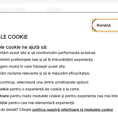
caracter sexual
259,283
ntimidare
203,752
Română
 Violență
54,479
LE COOKIE
și sinucidere
5,042
e cookie ne ajută să:
ntăm acest site și să monitorizăm performanța acestuia.
lse
30,762
intim preferințele tale și să îți îmbunătățim experiența.
egem modul în care folosești acest site.
itate
144,482
zăm reclame relevante și să le măsurăm eficacitatea.
continua, selectează una dintre următoarele opțiuni:
47,001
ookie
pentru o experiență de cookie a la carte.
34,443
toate
pentru toate modulele cookie și pentru experiența cea mai îmb
nțial
pentru cea mai elementară experiență.
4,144
 de detalii? Citește
politica noastră referitoare la modulele cookie