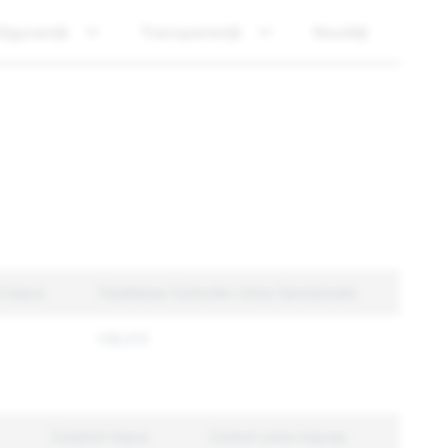
Siguranță
Transparență
Noutăți
i impus
Totalitatea Conturilor Unice Sancționate
138,013
Conținut impus
Conturi unice impuse