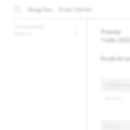
Snap Values
Transparență
Franța
Resurse
1 iulie 20
Încălcări 
Totalitatea r
827,297
Motivul