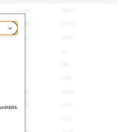
130,202
69,511
22,984
18,424
10,253
6,927
459
411
247
148
1,047
1,001
22,842
13,522
16,456
11,791
unătățită.
1,516
1,112