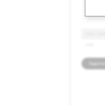
Alte bunuri 
Discurs insti
CSEAI: Totali
5,565
Înapoi l