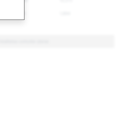
20,748
13,272
2,593
1,894
otalitatea conturilor șterse