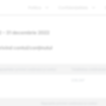
Politica
Confidențialitate
22 – 31 decembrie 2022
privind contul/conținutul
apoartelor privind conținutul și contul
Totalitatea conținutulu
229,347
Rapoarte privind conținutul și contul