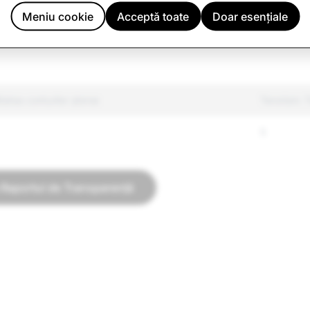
reglementate
29,919
Meniu cookie
Acceptă toate
Doar esențiale
gator la ură
13,990
tatea conturilor șterse
Terorism: T
5
a Raportul de Transparență