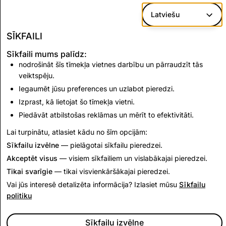
Terorisms un
4
3
vardarbīgs
Latviešu
ekstrēmisms
SĪKFAILI
Sīkfaili mums palīdz:
CSEA: atspējoto kontu kopskaits
nodrošināt šīs tīmekļa vietnes darbību un pārraudzīt tās
veiktspēju.
1,685
Iegaumēt jūsu preferences un uzlabot pieredzi.
Izprast, kā lietojat šo tīmekļa vietni.
Atpakaļ uz Pārredzamības atskaiti
Piedāvāt atbilstošas reklāmas un mērīt to efektivitāti.
Lai turpinātu, atlasiet kādu no šīm opcijām:
Sīkfailu izvēlne
— pielāgotai sīkfailu pieredzei.
Akceptēt visus
— visiem sīkfailiem un vislabākajai pieredzei.
Tikai svarīgie
— tikai visvienkāršākajai pieredzei.
Vai jūs interesē detalizēta informācija? Izlasiet mūsu
Sīkfailu
politiku
Sīkfailu izvēlne