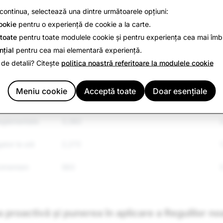
lse
893
continua, selectează una dintre următoarele opțiuni:
ookie
pentru o experiență de cookie a la carte.
itate
1,742
toate
pentru toate modulele cookie și pentru experiența cea mai îmb
nțial
pentru cea mai elementară experiență.
5,082
 de detalii? Citește
politica noastră referitoare la modulele cookie
2,734
Meniu cookie
Acceptă toate
Doar esențiale
538
reglementate
3,382
gator la ură
2,272
Extremism
563
 proactivă și punerea în aplicare a Regulilor n