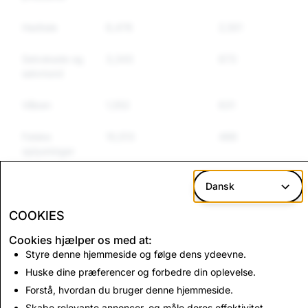
Hadtale
6,476
2,501
2,1
Selvskade og
3,343
673
57
selvmord
Våben
1,552
631
57
Falske
10,513
488
36
oplysninger
Falsk
47,140
450
41
Dansk
identitet
COOKIES
Cookies hjælper os med at:
CSAM: samlede
Terrorisme: samlede
Styre denne hjemmeside og følge dens ydeevne.
kontosletninger
kontosletninger
Huske dine præferencer og forbedre din oplevelse.
3,167
0
Forstå, hvordan du bruger denne hjemmeside.
Skabe relevante annoncer, og måle deres effektivitet.