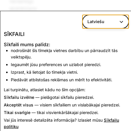
Vardarbīgs
ekstrēmisms
Latviešu
SĪKFAILI
CSEA: atspējoto kontu kopskaits
Sīkfaili mums palīdz:
nodrošināt šīs tīmekļa vietnes darbību un pārraudzīt tās
1501
veiktspēju.
Iegaumēt jūsu preferences un uzlabot pieredzi.
Izprast, kā lietojat šo tīmekļa vietni.
Atpakaļ uz Pārredzamības atskaiti
Piedāvāt atbilstošas reklāmas un mērīt to efektivitāti.
Lai turpinātu, atlasiet kādu no šīm opcijām:
Sīkfailu izvēlne
— pielāgotai sīkfailu pieredzei.
Akceptēt visus
— visiem sīkfailiem un vislabākajai pieredzei.
Tikai svarīgie
— tikai visvienkāršākajai pieredzei.
Vai jūs interesē detalizēta informācija? Izlasiet mūsu
Sīkfailu
politiku