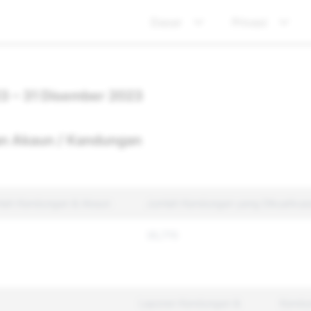
Dasar
Privasi
23 – 31 Disember 2023
n Akaun / Kandungan
lah Kandungan & Akaun
Jumlah Kandungan yang Dikuatkua
35,770
Laporan Kandungan &
Kandu