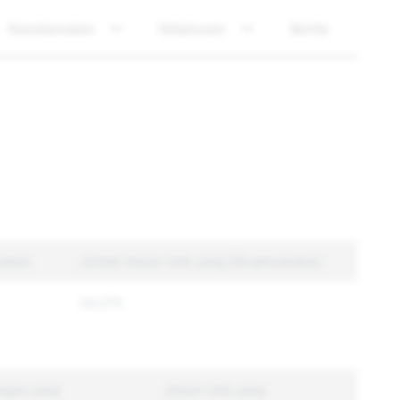
Keselamatan
Ketelusan
Berita
sakan
Jumlah Akaun Unik yang Dikuatkuasakan
24,275
ngan yang
Akaun Unik yang