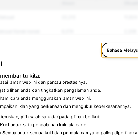
Akaun
Dikuat
Seksual
22,212
11,924
Seksual Kanak-kanak
6,074
2,209
an Pembulian
70,968
9,910
Bahasa Melay
p; Keganasan
6,503
1,298
I
Diri &amp; Bunuh Diri
1,044
143
 membantu kita:
asai laman web ini dan pantau prestasinya.
4,452
237
gat pilihan anda dan tingkatkan pengalaman anda.
hami cara anda menggunakan laman web ini.
9,074
4,227
mpaikan iklan yang berkenaan dan mengukur keberkesanannya.
teruskan, pilih salah satu daripada pilihan berikut:
4,539
3,306
Kuki
untuk satu pengalaman kuki ala carte.
654
75
a Semua
untuk semua kuki dan pengalaman yang paling dipertingka