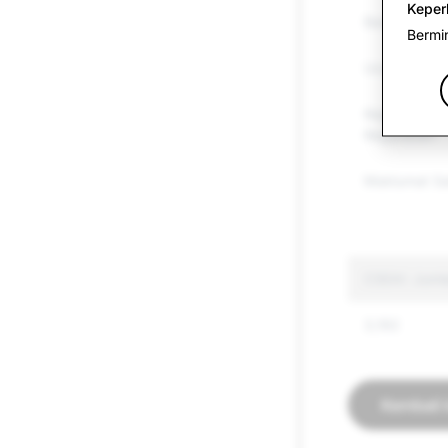
Keper
Barangan Te
Bermi
Ucapan Benc
Keganasan &
Keganasan
Maklumat Sa
CSEAI: Juml
3,192
Kembali 