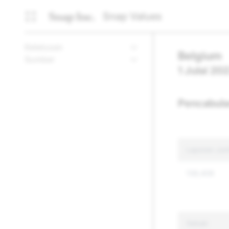
Snap Values
Ketelusan
Belgium
Sumber
1 Julai 20
Pencabula
Laporan Jum
138,408
Sebab