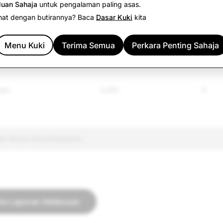
luan Sahaja
untuk pengalaman paling asas.
rkawal Lain
4,918
1,507
nat dengan butirannya? Baca
Dasar Kuki
kita
i
3,336
904
Menu Kuki
Terima Semua
Perkara Penting Sahaja
amp; Ekstremisme
984
19
lah
3,650
11
ah Akaun Dinyahdayakan
ke Laporan Ketelusan