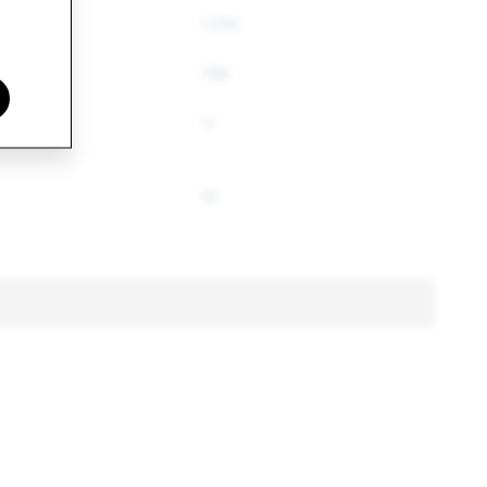
1,016
796
17
10