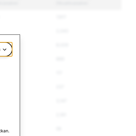
kuasakan
Dikuatkuasakan
7,817
2,043
8,029
u
889
117
237
3,147
2,191
58
tkan.