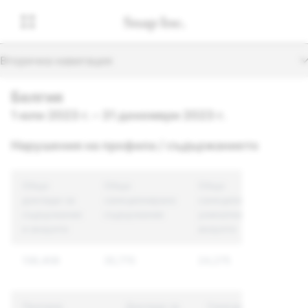
Вторична навигация
Белгия
1 юли 2023 г. – 31 декември 2023 г.
Нарушения на профила / съдържанието
Общо
Общо
Общо
доклади за
санкционирано
санкционирани
съдържание
съдържание
уникални
и акаунти
акаунти
138,408
35,770
24,275
Причина
Доклади за
Санкционирано