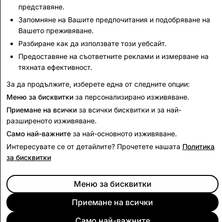
представяне.
информация
Запомняне на Вашите предпочитания и подобряване на
Вашето преживяване.
CSEAI: Общо деактивирани акаунти
Разбиране как да използвате този уебсайт.
Предоставяне на съответните реклами и измерване на
3,192
тяхната ефективност.
За да продължите, изберете една от следните опции:
Обратно към доклада за прозрачност
Меню за бисквитки
за персонализирано изживяване.
Приемане на всички
за всички бисквитки и за най-
разширеното изживяване.
Само най-важните
за най-основното изживяване.
Интересувате се от детайлите? Прочетете нашата
Политика
за бисквитки
Меню за бисквитки
Приемане на всички
Само най-важните