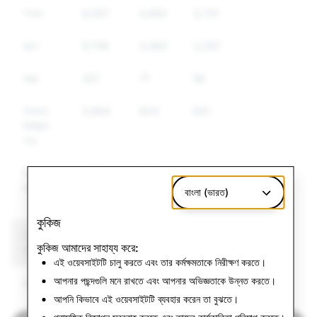
স্প্যাম
8,057
4,650
3,731
ড্রাগ
5,738
3,482
2,287
অস্ত্র
357
71
56
অন্যান্য
3,664
824
641
নিয়ন্ত্রিত
পণ্য
বিদ্বেষমূলক
1,787
353
320
বক্তব্য
বাংলা (ভারত)
কুকিজ
CSEAI: মোট অ্যাকাউন্ট
সন্ত্রাসবাদ: মোট অ্যাকাউন্ট
কুকিজ আমাদের সাহায্য করে:
বাতিলকরণ
বাতিলকরণ
এই ওয়েবসাইটটি চালু করতে এবং তার কর্মক্ষমতাকে নিরীক্ষণ করতে।
আপনার পছন্দগুলি মনে রাখতে এবং আপনার অভিজ্ঞতাকে উন্নত করতে।
2,057
০
আপনি কিভাবে এই ওয়েবসাইটটি ব্যবহার করেন তা বুঝতে।