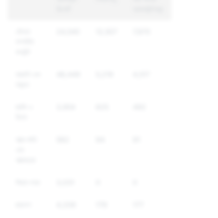
রিপোর্ট
অ্যাকাউন্টসমূহ
যৌনতা
24,540
12,507
7,970
সম্পর্কিত
কনটেন্ট
হয়রানি এবং
48,449
5,219
4,517
লাঞ্ছনা
হুমকি ও
3,954
625
492
হিংসা
আত্ম-ক্ষতি
582
94
91
এবং
আত্মহত্যা
মিথ্যা তথ্য
3,031
0
0
ছদ্মবেশ
4,209
179
177