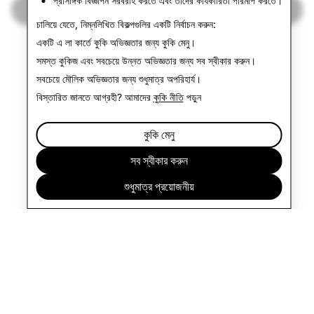
প্রাসঙ্গিক বিজ্ঞাপন সরবরাহ করতে এবং তাদের কার্যকারিতা পরিমাপ করতে।
স্বচ্ছতার প্রতিবেদনে ফিরে যান
চালিয়ে যেতে, নিম্নলিখিত বিকল্পগুলির একটি নির্বাচন করুন:
একটি এ লা কার্তে কুকি অভিজ্ঞতার জন্য
কুকি মেনু
।
সমস্ত কুকিজ এবং সবচেয়ে উন্নত অভিজ্ঞতার জন্য
সব স্বীকার করুন
।
সবচেয়ে মৌলিক অভিজ্ঞতার জন্য
শুধুমাত্র অপরিহার্য
।
বিস্তারিত জানতে আগ্রহী? আমাদের
কুকি নীতি
পড়ুন
কুকি মেনু
সব স্বীকার করুন
শুধুমাত্র প্রয়োজনীয়
কোম্পানি
কমিউনিটি
বিজ্ঞাপন
আইন বিষয়ক
গোপনীয়তা নীতি