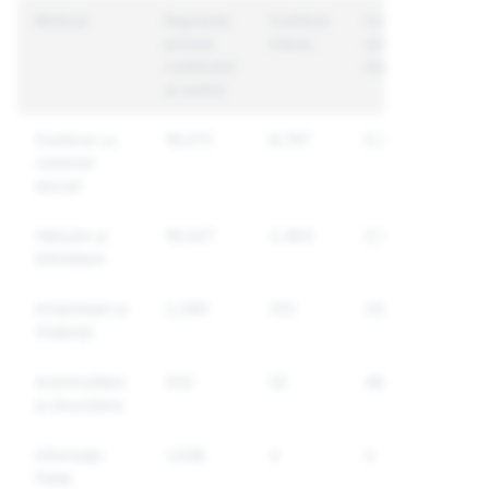
Motivul
Rapoarte
Conținut
Conturi
privind
impus
unice
conținutul
impuse
și contul
Conținut cu
18,072
8,797
5,380
caracter
sexual
Hărțuire și
18,027
2,463
2,171
intimidare
Amenințări și
2,280
412
332
Violență
Automutilare
332
52
46
și sinucidere
Informații
1,038
3
3
False