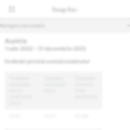
Navigare secundară
Austria
1 iulie 2022 – 31 decembrie 2022
Încălcări privind contul/conținutul
Totalitatea
Totalitatea
Totalitatea
rapoartelor
conținutului
Conturilor
privind
impus
Unice
conținutul și
Sancționate
contul
57,110
14,577
10,228