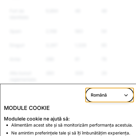
Furt de
9,894
48
48
identitate
Spam
2,108
583
541
Droguri
3,267
1,328
951
Arme
286
91
78
Alte bunuri
383
309
260
reglementate
Discurs
1,423
491
418
Română
instigator la
ură
MODULE COOKIE
Modulele cookie ne ajută să:
Alimentăm acest site și să monitorizăm performanța acestuia.
CSEAI: Totalitatea
Terorism: Totalitatea
conturilor șterse
Ne amintim preferințele tale și să îți îmbunătățim experiența.
conturilor șterse