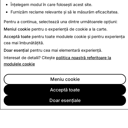
Înțelegem modul în care folosești acest site.
2,219
6
Furnizăm reclame relevante și să le măsurăm eficacitatea.
Pentru a continua, selectează una dintre următoarele opțiuni:
Înapoi la Raportul de Transparență
Meniul cookie
pentru o experiență de cookie a la carte.
Acceptă toate
pentru toate modulele cookie și pentru experiența
cea mai îmbunătățită.
Doar esențial
pentru cea mai elementară experiență.
Interesat de detalii? Citește
politica noastră referitoare la
modulele cookie
Meniu cookie
Acceptă toate
Doar esențiale
COMPANIA
COMUNITATE