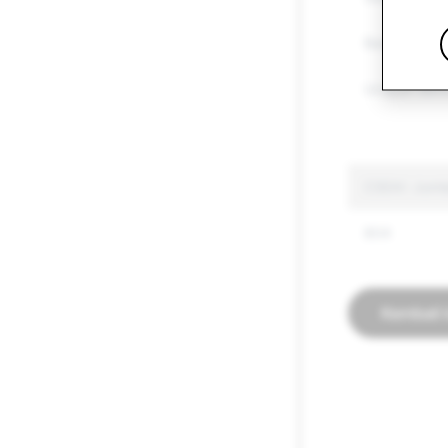
Barangan Te
Ucapan Benc
CSEAI: Juml
804
Kembali 