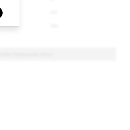
210
383
 Jumlah Penghapusan Akaun