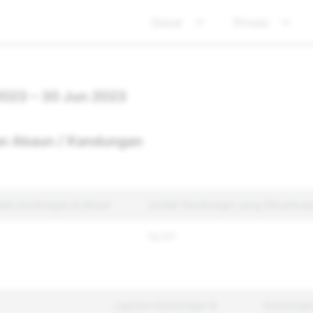
Dasar
Privasi
 2023 – 30 Jun 2023
n Akaun / Kandungan
lah Kandungan & Akaun
Jumlah Kandungan yang Dikuatkua
14,517
Laporan Kandungan &
Kandunga