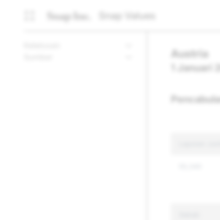
Snap Values
Ketelusan
Austria
Sumber
1 Januari
Pencabula
Laporan Jum
55,340
Sebab