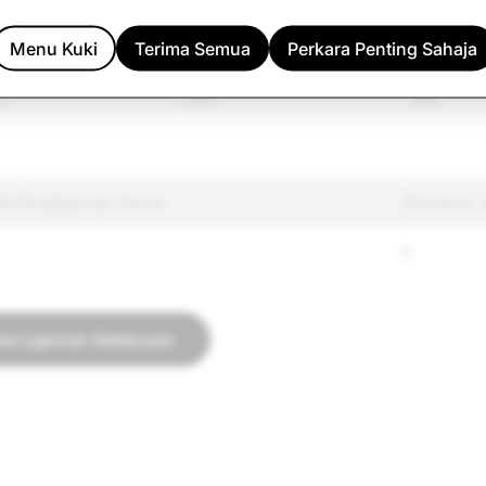
rkawal Lain
Menu Kuki
Terima Semua
369
Perkara Penting Sahaja
234
i
1,582
449
ah Penghapusan Akaun
Terorisme:
6
ke Laporan Ketelusan