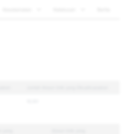
Keselamatan
Ketelusan
Berita
sakan
Jumlah Akaun Unik yang Dikuatkuasakan
10,101
n yang
Akaun Unik yang