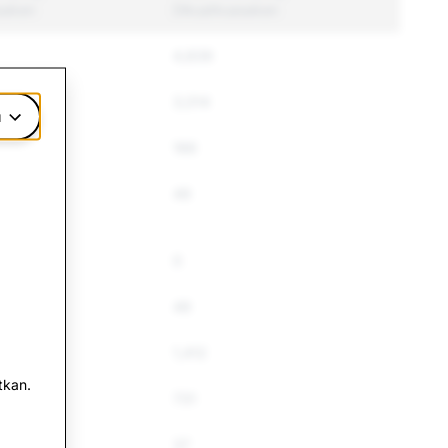
sakan
Dikuatkuasakan
4,839
3,014
u
166
49
0
49
1,412
tkan.
731
37