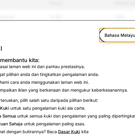
Akaun
Dikuatkua
Seksual
13,567
7,322
an Pembulian
28,777
3,581
Bahasa Melay
p; Keganasan
1,636
190
I
 Diri &amp; Bunuh
351
55
 membantu kita:
asai laman web ini dan pantau prestasinya.
gat pilihan anda dan tingkatkan pengalaman anda.
lah
1,141
0
hami cara anda menggunakan laman web ini.
mpaikan iklan yang berkenaan dan mengukur keberkesanannya.
1,937
49
teruskan, pilih salah satu daripada pilihan berikut:
3,199
1,598
Kuki
untuk satu pengalaman kuki ala carte.
a Semua
untuk semua kuki dan pengalaman yang paling dipertingka
2,548
997
luan Sahaja
untuk pengalaman paling asas.
nat dengan butirannya? Baca
Dasar Kuki
kita
233
42