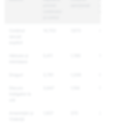
privind
sancționat
unice
conținutul
sancționate
și contul
Conținut
14,703
7,673
4,106
sexual
explicit
Hărțuire și
5,411
1,785
1,565
intimidare
Droguri
3,791
1,209
925
Discurs
3,647
1,154
561
instigator la
ură
Amenințări și
1,937
370
298
Violență