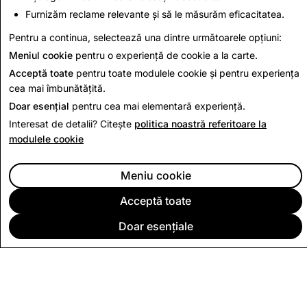
562
1
Furnizăm reclame relevante și să le măsurăm eficacitatea.
Pentru a continua, selectează una dintre următoarele opțiuni:
Înapoi la Raportul de Transparență
Meniul cookie
pentru o experiență de cookie a la carte.
Acceptă toate
pentru toate modulele cookie și pentru experiența
cea mai îmbunătățită.
Doar esențial
pentru cea mai elementară experiență.
Interesat de detalii? Citește
politica noastră referitoare la
modulele cookie
Meniu cookie
Acceptă toate
Doar esențiale
COMPANIA
COMUNITATE
PUBLICITATE