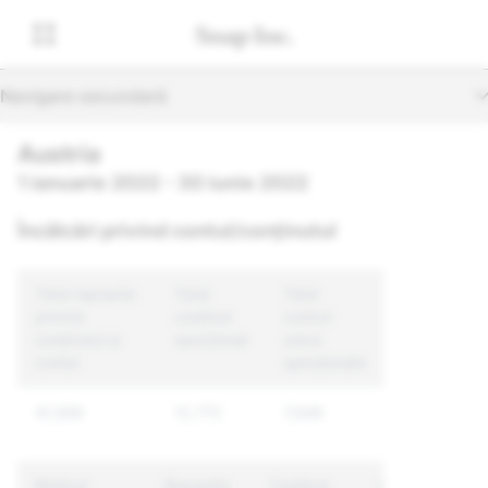
Navigare secundară
Austria
1 ianuarie 2022 - 30 iunie 2022
Încălcări privind contul/conținutul
Total rapoarte
Total
Total
privind
conținut
conturi
conținutul și
sancționat
unice
contul
sancționate
41,956
12,772
7,948
Motivul
Rapoarte
Conținut
Conturi