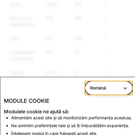
Spam
1,439
193
153
Alte bunuri
225
186
151
reglementate
Arme
275
109
101
Automutilare
541
53
49
și sinucidere
Furt de
8,774
31
31
identitate
Română
Informații
1,213
9
8
False
MODULE COOKIE
Modulele cookie ne ajută să:
Alimentăm acest site și să monitorizăm performanța acestuia.
CSAM: Totalul
Terorism: Totalul
conturilor șterse
Ne amintim preferințele tale și să îți îmbunătățim experiența.
conturilor șterse
Înțelegem modul în care folosești acest site.