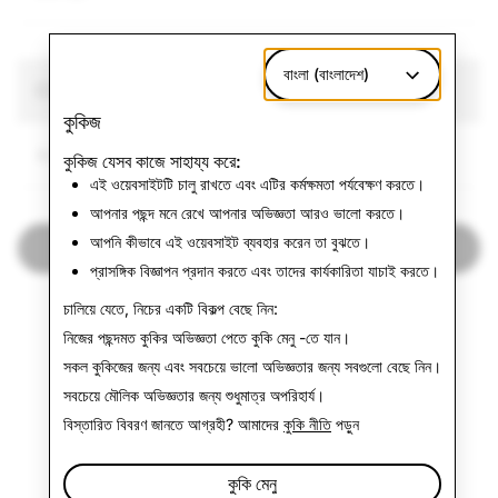
বাংলা (বাংলাদেশ)
CSEA: বন্ধ করা মোট অ্যাকাউন্ট
কুকিজ
4,619
কুকিজ যেসব কাজে সাহায্য করে:
এই ওয়েবসাইটটি চালু রাখতে এবং এটির কর্মক্ষমতা পর্যবেক্ষণ করতে।
আপনার পছন্দ মনে রেখে আপনার অভিজ্ঞতা আরও ভালো করতে।
আপনি কীভাবে এই ওয়েবসাইট ব্যবহার করেন তা বুঝতে।
স্বচ্ছতার রিপোর্টে ফিরে যান
প্রাসঙ্গিক বিজ্ঞাপন প্রদান করতে এবং তাদের কার্যকারিতা যাচাই করতে।
চালিয়ে যেতে, নিচের একটি বিকল্প বেছে নিন:
নিজের পছন্দমত কুকির অভিজ্ঞতা পেতে
কুকি মেনু
-তে যান।
সকল কুকিজের জন্য এবং সবচেয়ে ভালো অভিজ্ঞতার জন্য
সবগুলো বেছে নিন
।
সবচেয়ে মৌলিক অভিজ্ঞতার জন্য
শুধুমাত্র অপরিহার্য
।
বিস্তারিত বিবরণ জানতে আগ্রহী? আমাদের
কুকি নীতি
পড়ুন
কুকি মেনু