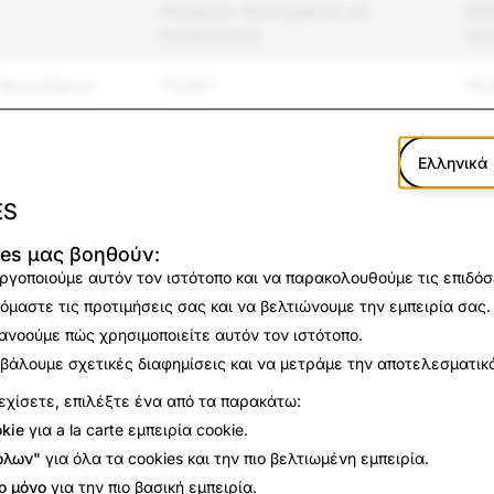
Αναφορές περιεχομένου και
Επι
λογαριασμού
περ
περιεχόμενο.
76,953
40,
η και
116,897
18,
Ελληνικά
ES
βία
15,060
3,0
ies μας βοηθούν:
ισμός και
3,524
90
ργοποιούμε αυτόν τον ιστότοπο και να παρακολουθούμε τις επιδόσε
όμαστε τις προτιμήσεις σας και να βελτιώνουμε την εμπειρία σας.
ηροφορίες
4,849
5
ανοούμε πώς χρησιμοποιείτε αυτόν τον ιστότοπο.
βάλουμε σχετικές διαφημίσεις και να μετράμε την αποτελεσματικό
σωπία
10,337
56
εχίσετε, επιλέξτε ένα από τα παρακάτω:
kie
για a la carte εμπειρία cookie.
α μηνύματα
12,595
5,4
όλων"
για όλα τα cookies και την πιο βελτιωμένη εμπειρία.
28,342
14,
ο μόνο
για την πιο βασική εμπειρία.