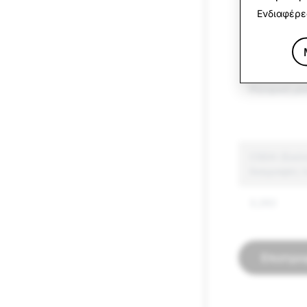
Ενδιαφέρε
Όπλα
Άλλα ελεγχ
Ρητορική μί
CSEAI (Εικό
διαγραφές 
3,262
Επιστρο