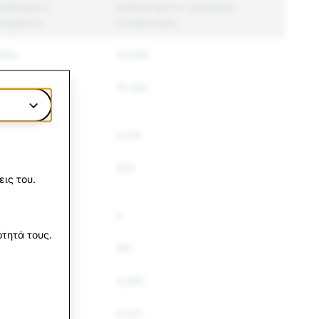
βεβλημένο
Επιβεβλημένοι μοναδικοί
ιεχόμενο
λογαριασμοί
694
24,545
906
16,383
33
2,415
4
825
ις του.
5
τητά τους.
9
567
45
4,485
150
9,931