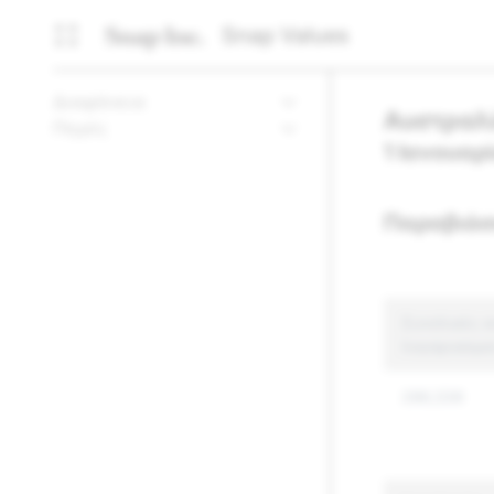
Snap Values
Διαφάνεια
Αυστραλ
Πηγές
1 Ιανουαρ
Παραβιάσ
Συνολικές α
λογαριασμο
286,536