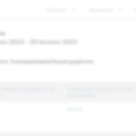
Πολιτική
Απόρρητο
ία
ίου 2023 - 30 Ιουνίου 2023
εις λογαριασμού/περιεχομένου
ναφορές περιεχομένου και
Συνολικό περιεχόμενο στο οποίο
ύ
έγινε επιβολή
96,008