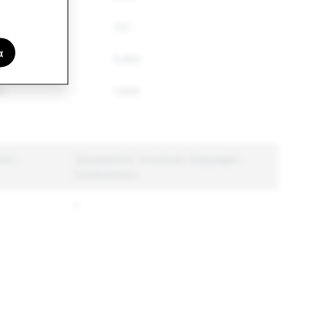
132
α
266
6,992
91
1,668
ικές
Τρομοκρατία: Συνολικές διαγραφές
λογαριασμών
1