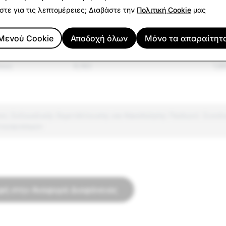
στε για τις λεπτομέρειες; Διαβάστε την
Πολιτική Cookie
μας
934
145
Μενού Cookie
Αποδοχή όλων
Μόνο τα απαραίτητ
όμενα αγαθά
10,863
10,
σους
6,182
1,8
νες Σεξουαλικής Εκμετάλλευσης και Κακοποίησης Παιδιών): Συνολ
λογαριασμών
φή στην Αναφορά Διαφάνειας