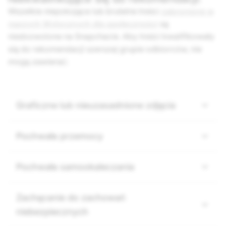
Wszelkie niepokojące lub brutalne treści
zabronione w
naszych Wytycznych dla społeczności
są
niedozwolone na Snapchacie. Aby treści kwalifikowały
się do rekomendacji szerszej grupie odbiorców, nie
mogą zawierać:
Graficzne lub nieuzasadnione zdjęcia
Pochwała przemocy
Pochwała samookaleczania
Zachęcanie do zachowań
niebezpiecznych