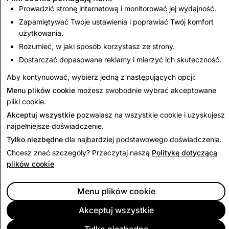
Prowadzić stronę internetową i monitorować jej wydajność.
Zapamiętywać Twoje ustawienia i poprawiać Twój komfort
Dalej:
użytkowania.
Informacje fałszywe lub
Rozumieć, w jaki sposób korzystasz ze strony.
wprowadzające w błąd
Dostarczać dopasowane reklamy i mierzyć ich skuteczność.
Aby kontynuować, wybierz jedną z następujących opcji:
Menu plików cookie
możesz swobodnie wybrać akceptowane
Czytaj dalej
pliki cookie.
Akceptuj wszystkie
pozwalasz na wszystkie cookie i uzyskujesz
najpełniejsze doświadczenie.
Tylko niezbędne
dla najbardziej podstawowego doświadczenia.
Chcesz znać szczegóły? Przeczytaj naszą
Politykę dotyczącą
plików cookie
Menu plików cookie
Akceptuj wszystkie