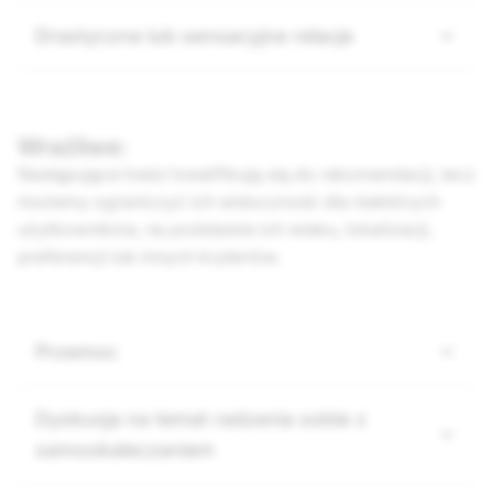
Drastyczne lub sensacyjne relacje
Wrażliwe:
Następujące treści kwalifikują się do rekomendacji, lecz
możemy ograniczyć ich widoczność dla niektórych
użytkowników, na podstawie ich wieku, lokalizacji,
preferencji lub innych kryteriów.
Przemoc
Dyskusja na temat radzenia sobie z
samookaleczaniem