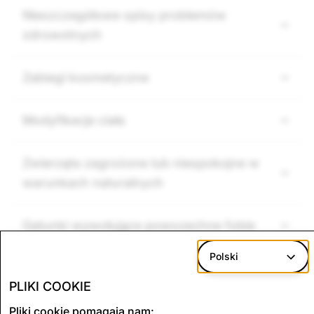
Nieszczegółowe opisy problemów
zdrowotnych
Zabiegi kosmetyczne
Modyfikacje ciała
Zwierzęta zagrożone lub niespokojne w
warunkach naturalnych
Gatunki wywołujące powszechne fobie
Polski
Wulgaryzmy
PLIKI COOKIE
Pliki cookie pomagają nam: