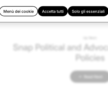
Menù dei cookie
Accetta tutti
Solo gli essenziali
Up Next:
Snap Political and Advoc
Policies
Read Next