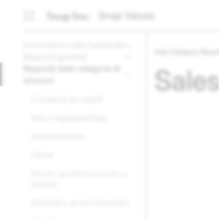
Snap Values
Informative sulla Pubblicità
Ads Category Requ
Requisiti generali
Requisiti delle categorie di
Sales
annunci
Contenuti per adulti
Merci regolamentate
Intrattenimento
Salute
Giochi, giochi d'azzardo e
lotterie
Prodotti e servizi finanziari