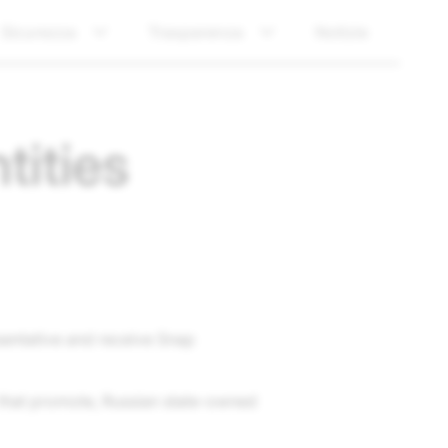
Sicurezza
Trasparenza
Notizie
tities
sentative and receive Snap
 that promote, Russian state-owned