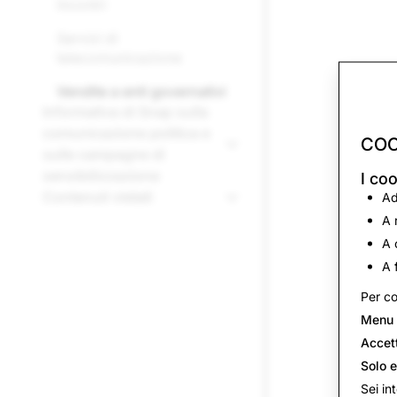
Incontri
Servizi di
telecomunicazione
Vendite a enti governativi
Informativa di Snap sulla
comunicazione politica e
COO
sulle campagne di
sensibilizzazione
I coo
Contenuti vietati
Ad
A 
A 
A 
Per co
Menu 
Accett
Solo e
Sei in