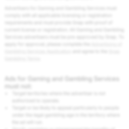
Advertisers for Gaming and Gambling Services must
comply with all applicable licensing or registration
requirements and must provide Snap with proof of
current license or registration. All Gaming and Gambling
Services advertisers must be pre-approved by Snap. To
apply for approval, please complete the
Advertising of
Gambling Services Application
and agree to the
Snap
Gambling Terms
Ads for Gaming and Gambling Services
must not:
Target territories where the advertiser is not
authorized to operate.
Target or be likely to appeal particularly to people
under the legal gambling age in the territory where
the ad will run.