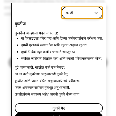
based on appropriateness for the targeted audience,
and whether the fictional nature is clear enough to the
मराठी
user.
कुकीज
कुकीज आम्हाला मदत करतात:
या पुढे:
या वेबसाइटला पॉवर करा आणि तिच्या कार्यप्रदर्शनाचे परीक्षण करा.
आरोग्य
तुमची प्राधान्ये लक्षात ठेवा आणि तुमचा अनुभव सुधारा.
तुम्ही ही वेबसाईट कशी वापरता हे समजून घ्या.
संबंधित जाहिराती वितरित करा आणि त्यांची परिणामकारकता मोजा.
पुढे वाचा
पुढे जाण्यासाठी, खालील पैकी एक निवडा:
आ ला कार्ट कुकीच्या अनुभवासाठी
कुकी मेनू
.
कुकीज आणि सर्वात वर्धित अनुभवासाठी
सर्व स्वीकारा
.
फक्त आवश्यक
सर्वोत्तम मूलभूत अनुभवासाठी.
तपशीलांमध्ये स्वारस्य आहे? आमची
कुकी धोरण
वाचा
कुकी मेनू