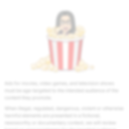
Ads for movies, video games, and television shows
must be age-targeted to the intended audience of the
content they promote.
When illegal, regulated, dangerous, violent or otherwise
harmful elements are presented in a fictional,
newsworthy or documentary context, we will review