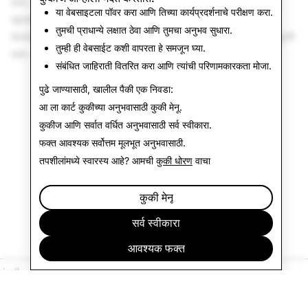
करू. आमच्या प्लॅटफॉर्म धोरणांच्या दिशानिर्देशकांमध्ये आम्ही मजकूर किंवा
या वेबसाइटला पॉवर करा आणि तिच्या कार्यप्रदर्शनाचे परीक्षण करा.
खात्याच्या भागाची अंमलबजावणी करण्यात चूक केली आहे हे निर्धारित
तुमची प्राधान्ये लक्षात ठेवा आणि तुमचा अनुभव सुधारा.
केल्यास, आम्ही अपील मजकूर किंवा खात्याची आमच्या प्लॅटफॉर्मवर पुनरावृत्ती
तुम्ही ही वेबसाईट कशी वापरता हे समजून घ्या.
करू.
संबंधित जाहिराती वितरित करा आणि त्यांची परिणामकारकता मोजा.
पुढे जाण्यासाठी, खालील पैकी एक निवडा:
आ ला कार्ट कुकीच्या अनुभवासाठी
कुकी मेनू
.
कुकीज आणि सर्वात वर्धित अनुभवासाठी
सर्व स्वीकारा
.
फक्त आवश्यक
सर्वोत्तम मूलभूत अनुभवासाठी.
तपशीलांमध्ये स्वारस्य आहे? आमची
कुकी धोरण
वाचा
कुकी मेनू
सर्व स्वीकारा
आवश्यक फक्त
कंपनी
समुदाय
जाहिराती
कायदेविषयक