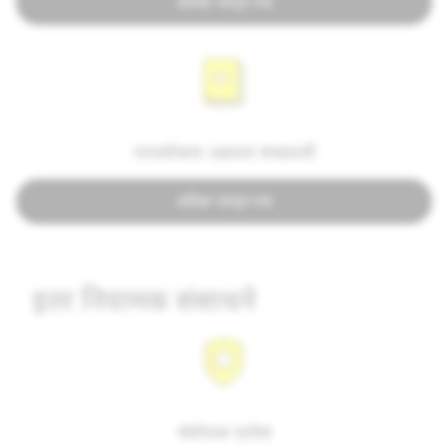
अधिक जाणून घ्या
पारदर्शकता अहवाल शब्दावली
अधिक जाणून घ्या
इतर नियामक संसाधने
संशोधक प्रवेश