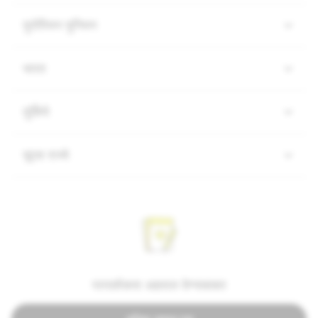
युरोपियन युनियन
भारत
तुर्किये
यूएस राज्ये
पारदर्शकता अहवाल देण्याबाबत