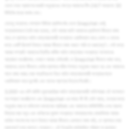
থেকে তথ্য প্রকাশের জরুরি অনুরোধের ক্ষেত্রে আমাদের টিম 24/7 সাধারণত 30
মিনিটের মধ্যে জবাব দেয়।
যেহেতু অন্যান্য সোশ্যাল মিডিয়া প্ল্যাটফর্মের থেকে Snapchat একটু
অন্যরকমভাবে তৈরি করা হয়েছে, তাই আমরা জানি আমাদের প্ল্যাটফর্ম কীভাবে কাজ
করে সে ব্যাপারে আইন বাস্তবায়নকারী সংস্থাকে ওয়াকিবহাল করে তোলা ও তাদের
জন্য একটি রিসোর্স হিসাবে আমরা কীভাবে কাজ করতে পারি তা গুরুত্বপূর্ণ। সেই জন্য
আমরা সম্প্রতি আমাদের দ্বিতীয় বার্ষিক আইন বাস্তবায়ন সংক্রান্ত সম্মেলনের
আয়োজন করেছিলাম, যেখানে আমরা দেখিয়েছি যে Snapchat কীভাবে কাজ করে,
আমাদের থেকে কীভাবে ডেটার ব্যাপারে সঠিক উপায়ে অনুরোধ করতে হয় এবং আমাদের
সাথে কাজ করার সেরা পদ্ধতিগুলো নিয়ে আইন বাস্তবায়নকারী সংস্থাগুলোকে
ওয়াকিবহাল করে তুলেছি এবং তাদের প্রশ্নের উত্তর দিয়েছি।
3,000-এর বেশি মার্কিন যুক্তরাষ্ট্রের আইন বাস্তবায়নকারী অফিসাররা এই সম্মেলনে
অংশগ্রহণ করেছিলেন এবং Snapchat-এর কাছে কী কী ডেটা আছে, তথ্যের জন্য
অনুরোধ করা বা অভিযোগ জানানোর প্রক্রিয়া এবং আমাদের কমিউনিটির ওপর প্রভাব
বিস্তার করা নতুন এবং বর্তমানের সুরক্ষা সংক্রান্ত সমস্যাগুলোর মোকাবিলায় আমার
বর্তমান পদক্ষেপের অংশ হিসাবে আমরা কীভাবে একসাথে কাজ করি, তে ব্যাপারে তারা
গুরুত্বপূর্ণ তথ্য জানতে পেরেছেন। এই ইভেন্টের কার্যকারিতা পরিমাপ বা মূল্যায়ন