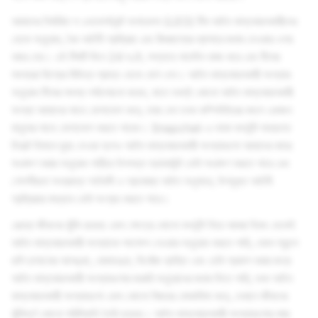
আমাদের নির্ধারিত ল এনফোর্সমেন্ট অপারেশন (LEO) টিম আইন বাস্তবায়নকারীদের
থেকে অনুরোধ, বৈধ আইনী প্রক্রিয়া এবং জিজ্ঞাস্যের ব্যাপারে জবাব দেওয়ার ওপর
নজর দেয়। এই টিমটি দিনে 24 ঘণ্টা, সপ্তাহে সাতদিন কাজ করে এবং টিমের
সদস্যরা বিশ্বের বিভিন্ন প্রান্ত থেকে যোগ দেন। আইন বাস্তবায়নকারী সংস্থার
অনুরোধ টিমের সদস্য পর্যালোচনা করেন, যাতে যখন্‌ই কোনো আইন বাস্তবায়নকারী
সংস্থা আমাদের সাথে যোগাযোগ করে, তারা যেন তখন কম্পিউটারের বদলে একজন
মানুষের সাথে যোগাযোগ করতে পারেন। Snapchat-এ থাকা কনটেন্ট সাধারণত
ডিফল্ট হিসাবে মুছে দেওয়া হলেও আইন বাস্তবায়নকারী সংস্থাগুলো আমাদের কাছে
সংরক্ষণ করার অনুরোধ পাঠিয়ে উপলভ্য অ্যাকাউন্ট ডেটা সংরক্ষণ করতে পারে এবং
গোপনীয়তা সংক্রান্ত শর্তাবলী ও প্রযোজ্য আইন অনুসারে, উপযুক্ত আইনী
প্রক্রিয়ার মাধ্যমে ডেটা সংগ্রহ করতে পারে।
এছাড়া জীবনের ঝুঁকি রয়েছে এমন ক্ষেত্রে কোনো কনটেন্ট নিয়ে আমরা নিজে থেকেই
আইন বাস্তবায়নকারী সংস্থাকে পদক্ষেপ নেওয়ার অনুরোধ করতে পারি, যেমন স্কুলে
গুলি চালানোর আশঙ্কা, বোমাতঙ্ক, নিখোঁজ ব্যক্তি এবং ডেটা প্রকাশ করার জন্য
আইন বাস্তবায়নকারী সংস্থাগুলোর জরুরি অনুরোধের জবাব দিতে পারি, যখন আইন
বাস্তবায়নকারী সংস্থাগুলো এমন কোনো বিষয়ের মোকাবিলা করে, যেখানে জীবনের
ঝুঁকিপূর্ণ কোনো পরিস্থিতি তৈরি হয়েছে। আইন বাস্তবায়নকারী সংস্থাগুলোর কাছ