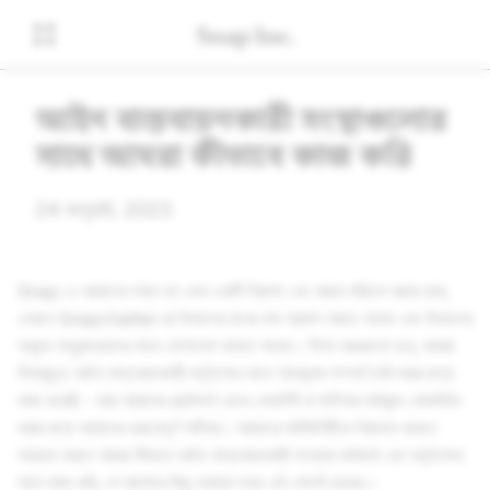
আইন বাস্তবায়নকারী সংস্থাগুলোর
সাথে আমরা কীভাবে কাজ করি
24 জানুয়ারি, 2023
Snap-এ আমাদের লক্ষ্য হল এমন একটি নিরাপদ এবং মজার পরিবেশ বজায় রাখা,
যেখানে Snapchatter-রা নিজেদের মনের ভাব প্রকাশ করতে পারেন এবং নিজেদের
প্রকৃত বন্ধুবান্ধবদের সাথে যোগাযোগ রাখতে পারেন। বিগত বছরগুলো ধরে, আমরা
বিশ্বজুড়ে আইন বাস্তবায়নকারী কর্তৃপক্ষের সাথে গঠনমূলক সম্পর্ক তৈরি করার জন্য
কাজ করেছি - যারা আমাদের প্ল্যাটফর্ম থেকে বেআইনী বা ক্ষতিকর কর্মকান্ড মোকাবিলা
করার জন্য আমাদের গুরুত্বপূর্ণ পার্টনার। আমাদের কমিউনিটিকে নিরাপদে রাখতে
সহায়তা করতে আমরা কীভাবে আইন বাস্তবায়নকারী সংস্থার কর্মকর্তা এবং কর্তৃপক্ষের
সাথে কাজ করি, সে ব্যাপারে কিছু সহায়ক তথ্য এই পোস্টে রয়েছে।