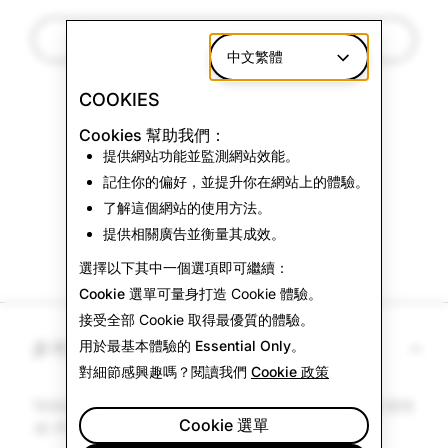
返回最新消息
中文繁體
COOKIES
Cookies 幫助我們：
提供網站功能並監測網站效能。
記住你的偏好，並提升你在網站上的體驗。
了解這個網站的使用方法。
提供相關廣告並衡量其成效。
選擇以下其中一個選項即可繼續：
Cookie 選單
可量身打造 Cookie 體驗。
接受全部
Cookie 取得最優質的體驗。
用於最基本體驗的
Essential Only
。
參考資料
對細節感興趣嗎？閱讀我們
Cookie 政策
現有的研究理論採用 PERMA 模型，細分為以下類別：正面情
1
Cookie 選單
緒 (P)、參與度 (E)、關係 (R)、意義 (M) 和成就 (A)。