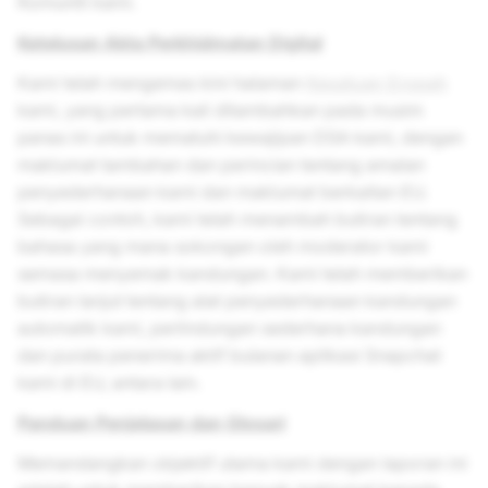
Komuniti kami.
Ketelusan Akta Perkhidmatan Digital
Kami telah mengemas kini halaman
Kesatuan Eropah
kami, yang pertama kali ditambahkan pada musim
panas ini untuk mematuhi kewajipan DSA kami, dengan
maklumat tambahan dan perincian tentang amalan
penyederhanaan kami dan maklumat berkaitan EU.
Sebagai contoh, kami telah menambah butiran tentang
bahasa yang mana sokongan oleh moderator kami
semasa menyemak kandungan. Kami telah memberikan
butiran lanjut tentang alat penyederhanaan kandungan
automatik kami, perlindungan sederhana kandungan
dan purata penerima aktif bulanan aplikasi Snapchat
kami di EU, antara lain.
Panduan Penjelasan dan Glosari
Memandangkan objektif utama kami dengan laporan ini