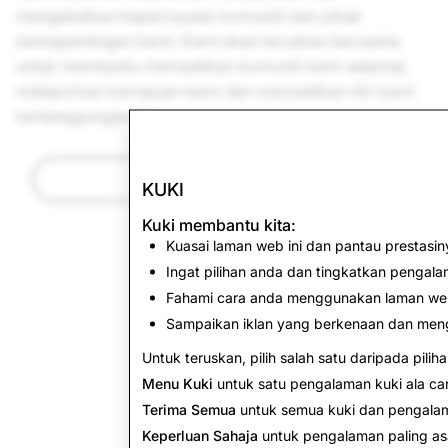
mengekalkan kepercayaan komuniti dan pihak
berkepentingan kami. Kami akan teruskan berusaha
untuk membantu memastikan komuniti kami selamat,
melaporkan kemajuan kami dan memastikan diri kami
bertanggungjawab.
Kembali ke Berita
KUKI
Kuki membantu kita:
Kuasai laman web ini dan pantau prestasin
Ingat pilihan anda dan tingkatkan pengal
Fahami cara anda menggunakan laman web
Sampaikan iklan yang berkenaan dan men
Untuk teruskan, pilih salah satu daripada piliha
Menu Kuki
untuk satu pengalaman kuki ala car
Terima Semua
untuk semua kuki dan pengalam
Keperluan Sahaja
untuk pengalaman paling as