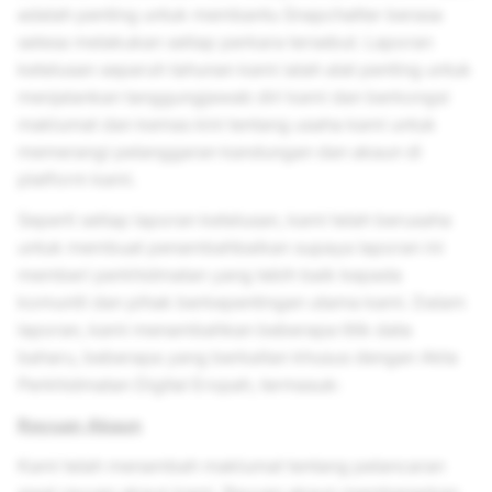
adalah penting untuk membantu Snapchatter berasa
selesa melakukan setiap perkara tersebut. Laporan
ketelusan separuh tahunan kami ialah alat penting untuk
menjalankan tanggungjawab diri kami dan berkongsi
maklumat dan kemas kini tentang usaha kami untuk
memerangi pelanggaran kandungan dan akaun di
platform kami.
Seperti setiap laporan ketelusan, kami telah berusaha
untuk membuat penambahbaikan supaya laporan ini
memberi perkhidmatan yang lebih baik kepada
komuniti dan pihak berkepentingan utama kami. Dalam
laporan, kami menambahkan beberapa titik data
baharu, beberapa yang berkaitan khusus dengan Akta
Perkhidmatan Digital Eropah, termasuk:
Rayuan Akaun
Kami telah menambah maklumat tentang pelancaran