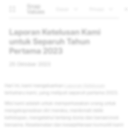
Snap
Dasar
Privasi
K
Values
Laporan Ketelusan Kami
untuk Separuh Tahun
Pertama 2023
25 Oktober 2023
Hari ini, kami mengeluarkan
Laporan Ketelusan
terbaharu kami, yang meliputi separuh pertama 2023.
Misi kami adalah untuk memperkasakan orang untuk
mengekspresikan diri mereka, menikmati detik
kehidupan, mengetahui tentang dunia dan berseronok
bersama. Keselamatan dan kesejahteraan komuniti kami