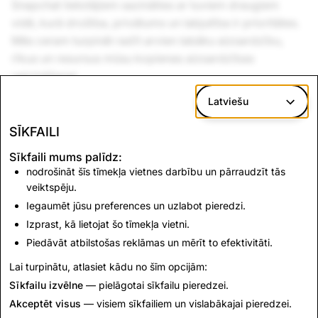
Snapchat lietotājiem sazināties ar tuviem draugiem
vidē, kurā drošība, privātums un labjutība ir prioritātes.
Mēs ceram turpināt radīt arvien labāku aizsardzību,
rīkus un resursus mūsu kopienas aizsardzības
veicināšanai.
Latviešu
Pēdējo reizi atjaunināts: 2024. gada 23. augustā
SĪKFAILI
Atgriezties sadaļā Jaunumi
Sīkfaili mums palīdz:
nodrošināt šīs tīmekļa vietnes darbību un pārraudzīt tās
veiktspēju.
Iegaumēt jūsu preferences un uzlabot pieredzi.
Izprast, kā lietojat šo tīmekļa vietni.
Piedāvāt atbilstošas reklāmas un mērīt to efektivitāti.
Lai turpinātu, atlasiet kādu no šīm opcijām:
Sīkfailu izvēlne
— pielāgotai sīkfailu pieredzei.
Akceptēt visus
— visiem sīkfailiem un vislabākajai pieredzei.