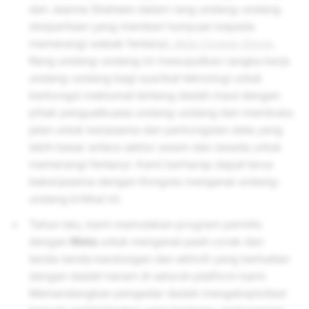
dan Jeanne Shaheen dalam rang undang-undang
dwipartisan yang memberi tumpuan kepada
memerangi wabak fentanyl,
Akta Cooper Davis
.
Rang undang-undang ini mewujudkan rangka kerja
undang-undang bagi syarikat teknologi untuk
berkongsi maklumat tentang dadah maut dengan
pihak penguatkuasa undang-undang dan membuka
jalan untuk kerjasama dan perkongsian data yang
lebih besar antara sektor awam dan swasta untuk
memerangi fentanyl. Kami berharap dapat terus
bekerjasama dengan Kongres mengenai undang-
undang kritikal ini.
Tahun lalu, kami memulakan program perintis
dengan
Meta
untuk mengenal pasti corak dan
tanda-tanda kandungan dan aktiviti yang berkaitan
dengan dadah haram di seluruh platform kami.
Memandangkan pengedar dadah mengeksploitasi