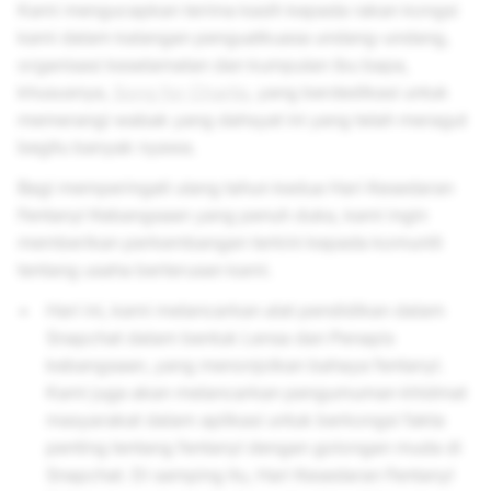
Kami mengucapkan terima kasih kepada rakan kongsi
kami dalam kalangan penguatkuasa undang-undang,
organisasi keselamatan dan kumpulan ibu bapa,
khususnya,
Song for Charlie
, yang berdedikasi untuk
memerangi wabak yang dahsyat ini yang telah meragut
begitu banyak nyawa.
Bagi memperingati ulang tahun kedua Hari Kesedaran
Fentanyl Kebangsaan yang penuh duka, kami ingin
memberikan perkembangan terkini kepada komuniti
tentang usaha berterusan kami.
Hari ini, kami melancarkan alat pendidikan dalam
Snapchat dalam bentuk Lensa dan Penapis
kebangsaan, yang menonjolkan bahaya fentanyl.
Kami juga akan melancarkan pengumuman khidmat
masyarakat dalam aplikasi untuk berkongsi fakta
penting tentang fentanyl dengan golongan muda di
Snapchat. Di samping itu, Hari Kesedaran Fentanyl