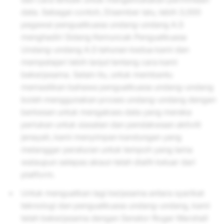
data. Sebagai contoh, Disember lalu, lebih 3,000
pegawai penguatkuasa undang-undang A.S
menghadiri Sidang Kemuncak Penguatkuasa
Undang-undang A.S tahunan kedua kami dan
mempelajari lebih lanjut tentang cara kami
bekerjasama. Selain itu, untuk membantu
memastikan bahawa penguatkuasa undang-undang
boleh menggunakan proses undang-undang dengan
berkesan untuk mengakses data yang mereka
perlukan untuk siasatan dan pendakwaan aktiviti
jenayah, kami menyimpan kandungan yang
melanggar peraturan untuk tempoh yang lama
walaupun selepas akaun telah dialih keluar dari
platform.
Untuk menguatkan lagi kerjasama antara syarikat
teknologi dan penguatkuasa undang-undang, kami
telah bekerjasama dengan Senator Roger Marshall