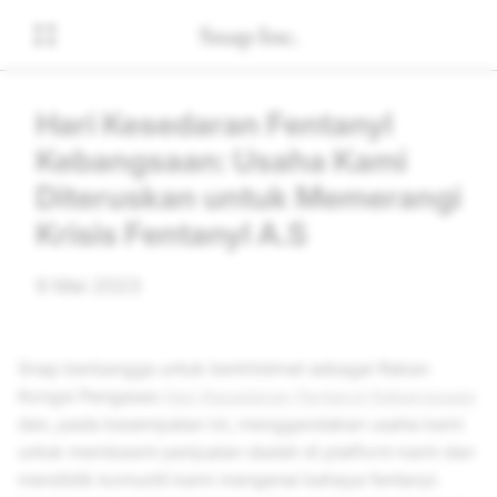
Hari Kesedaran Fentanyl
Kebangsaan: Usaha Kami
Diteruskan untuk Memerangi
Krisis Fentanyl A.S
9 Mei 2023
Snap berbangga untuk berkhidmat sebagai Rakan
Kongsi Pengasas
Hari Kesedaran Fentanyl Kebangsaan
dan, pada kesempatan ini, menggandakan usaha kami
untuk membasmi penjualan dadah di platform kami dan
mendidik komuniti kami mengenai bahaya fentanyl.