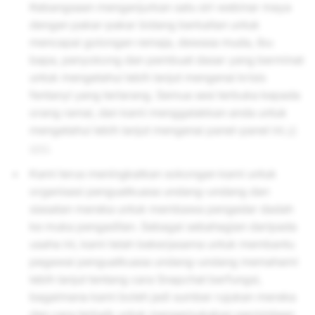
Kebangsaan menganjurkan satu siri webinar maya
dengan pakar-pakar bidang berkaitan untuk
mencapai golongan remaja, dewasa muda, ibu
bapa, penyokong dan pembuat dasar yang berminat
untuk mengetahui lebih lanjut mengenai krisis
fentanyl yang terlarang. Semua sesi terbuka kepada
orang ramai, dan kami menggalakkan anda untuk
mengetahui lebih lanjut mengenai panel-panel ini
di
sini
.
Kami terus meningkatkan sokongan kami untuk
organisasi penguatkuasa undang-undang dan
siasatan mereka untuk membawa pengedar dadah
ke muka pengadilan. Sebagai sebahagian daripada
usaha ini, kami telah bekerjasama untuk membantu
pegawai penguatkuasa undang-undang memahami
lebih lanjut tentang cara Snapchat berfungsi,
bagaimana kami boleh jadi sumber rujukan mereka
dan cara terbaik untuk mengemukakan permintaan