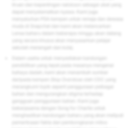
tiruan dan kepentingan nalokson sebagai ubat yang
dapat menyelamatkan nyawa. Kami juga
menyalurkan PSA kempen untuk remaja dan dewasa
muda di Snapchat dan kami akan melancarkan
Lensa baharu dalam beberapa minggu akan datang
yang secara khusus akan menyasarkan pelajar
sekolah menengah dan kolej.
Dalam usaha untuk menyediakan kandungan
pendidikan yang tepat pada masanya mengenai
bahaya dadah, kami akan menambah sumber
daripada kempen
Stop Overdose
oleh CDC yang
merangkumi topik seperti penggunaan pelbagai
bahan dan mengurangkan stigma terhadap
gangguan penggunaan bahan. Kami juga
bekerjasama dengan Song for Charlie untuk
menghasilkan kandungan baharu yang akan meliputi
pemeriksaan fakta dan pembongkaran mitos