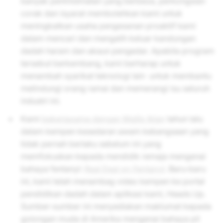
banyak perkhidmatan yang berbeza, perkongsian
corak dan isyarat membolehkan kami untuk
meningkatkan usaha pengesanan proaktif kami
dalam mencari dan mengalih keluar kandungan
dadah haram dan akaun pengedar. Apabila program
tersebut berkembang, kami berharap untuk
menambah syarikat teknologi lain untuk membantu
melindungi orang ramai dan memerangi isu seluruh
industri ini.
Kami
bekerjasama dengan Majlis Iklan
tahun lalu
dalam kempen kesedaran awam kebangsaan yang
tidak pernah berlaku sebelum ini yang
memfokuskan kepada mendidik remaja mengenai
bahaya fentanyl:
Real Deal on Fentanyl
. Baru-baru
ini, kami telah menambag video kempen ke portal
pendidikan dadah dalam aplikasi kami, Heads Up.
Sumber-sumber ini menyediakan maklumat kepada
golongan muda di Amerika mengenai bahaya pil