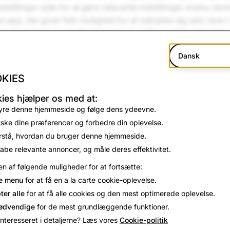
dstillinger-side for at gøre relevante indstillinger endnu ne
n app, der giver folk mulighed for at udtrykke sig selv, leve 
sjovt sammen, og derfor lancerer vi også en række interakti
ed tema om privatlivets fred, en klistermærkepakke i samarb
Dansk
acy Professionals
(IAPP) og en Linse, der er udarbejdet i s
 en førende organisation for beskyttelse af privatlivets fred
KIES
d bedste praksis for beskyttelse af dit privatliv online, f.eks. 
vatlivets fred til studerende. Endelig kan Snapchattere se et
ies hjælper os med at:
yre denne hjemmeside og følge dens ydeevne.
ot
, vores kanal med fokus på privatlivets fred på vores Histo
ra mediepartnere og skabere. I afsnittet får du tips om at opr
ske dine præferencer og forbedre din oplevelse.
 om, hvordan du konfigurerer to-faktor-godkendelse.
rstå, hvordan du bruger denne hjemmeside.
abe relevante annoncer, og måle deres effektivitet.
elsesdag og hver dag er Snap fortsat forpligtet til at besky
n af følgende muligheder for at fortsætte:
d. Vi vil fortsat holde os til de højeste standarder for beskytt
rhedspraksis, samtidig med at vi opretholder et sjovt, enga
e menu
for at få en a la carte cookie-oplevelse.
re over hele verden.
ter alle
for at få alle cookies og den mest optimerede oplevelse.
ødvendige
for de mest grundlæggende funktioner.
interesseret i detaljerne? Læs vores
Cookie-politik