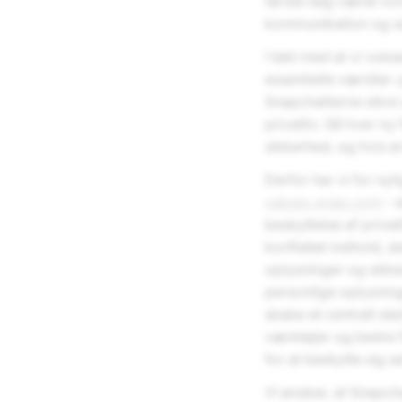
første dag været vo
kommunikation og s
I takt med at vi vok
essentielle værdier: p
Snapchatterne sikre 
privatliv. Så hver n
sikkerhed, og hvis en
Derfor har vi for ny
values.snap.com
- 
beskyttelse af priva
kortfattet indhold, 
oplysninger og sikke
personlige oplysning
skabe et centralt ste
værktøjer og bedre f
for at beskytte sig se
Vi ønsker, at Snapch