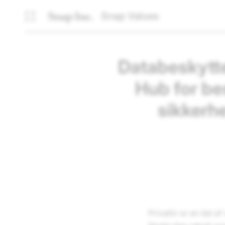
Snap Values
Databeskytte
Hub for be
sikkerhe
Privatliv er en del 