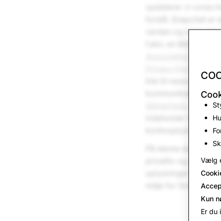
opdaterer vi vores In
forstå. Snapchat er e
verden og have det 
f.eks. en Bitmoji m
Association of Priv
Privacy Forum
(FPF),
COO
link til ressourcer me
kommunikation om pri
Cook
St
Sikkerheds-snapsh
indeholder indhold f
Hu
kontooplysninger og
Fo
Sk
På denne databeskytt
Vælg e
privatliv og sikkerhe
oplysninger og sikke
Cooki
miljø for Snapchatte
Accep
Kun n
Er du 