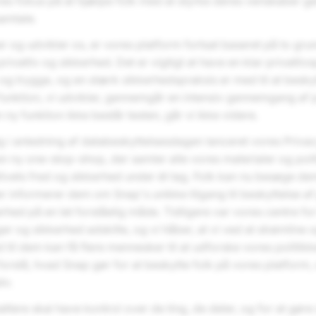
res fokus på at hjælpe folk med at styrke deres venskaber 
amtale.
ser og udvikler os, er vores platform fortsat baseret på to 
rivatliv og sikkerhed. Det er vigtigt at have en klar privatlivs
og trygge, og en stærk sikkerhedspraksis er med til at besk
y funktion, vi udvikler, gennemgår en intensiv gennemgang af p
 ny funktion ikke består testen, går vi ikke videre.
lig i anledning af databeskyttelsesdagen lanceret vores Priva
en ny one-stop-shop, der samler alle vores materialer og pol
tlivets fred og sikkerhed under ét tag. Folk kan nu besøge de
der informerer dem om Snap's unikke tilgang til beskyttelse af
rhed på en let forståelig måde. Tidligere var vores centre for
er og sikkerhed adskilte, og vi håber, at vi ved at strømline
d til dem kan få flere mennesker til at udforske vores politik
orstå, hvad Snap gør for at beskytte folk på vores platform
lv.
attere skal have kontrol over de ting, de deler, og for at gør