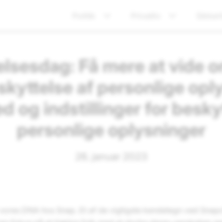
Politik
Privatliv
Sikker
lsesdag: Få mere at vide 
skyttelse af personlige opl
d og indstillinger for besky
personlige oplysninger
26. januar 2023
af vores DNA hos Snap. Et af de vigtigste kendetegn ved Snapc