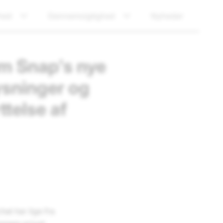
hed
Gennemsigtighed
Nyheder
om Snap's nye
ysninger og
ttelse af
hat har lige fra