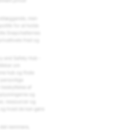
gennem
privat
grundlæggende, men
politik for at holde
ytte Snapchatternes
rivatlivets fred og
cy and Safety Hub -
itikker om
nne hub og finde
 personlige
 beskyttelse af
 oplysningerne og
ker, ressourcer og
, og hvad de kan gøre
e det nemmere,