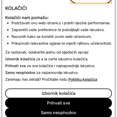
ćemo raditi sa stručnim organizacijama na razvoju
KOLAČIĆI
dodatnih resursa za roditelje o epidemiji fentanila,
njezinim temeljnim uzrocima i na što treba paziti. I dalje
Kolačići nam pomažu:
smo duboko predani nadogradnji našeg operativnog i
Podržavati ovu web-stranicu i pratiti njezine performanse.
obrazovnog rada u borbi protiv ove krize, kako na
Zapamtiti vaše preference te poboljšajti vaše iskustvo.
Snapchatu, tako i u cijeloj tehnološkoj industriji.
Razumiti kako se koristiti ovom web-stranicom.
Prikazivati relevantne oglase te mjeriti njihovu učinkovitost.
Natrag na Vijesti
Za nastavak, odaberite jednu od sljedećih opcija:
Izbornik kolačića
za a la carte iskustvo kolačića.
Prihvati sve
za sve kolačiće i najnaprednije iskustvo.
Samo neophodno
za najosnovnije iskustvo.
Zanimaju Vas detalji? Pročitajte našu
Politiku kolačića
Izbornik kolačića
Prihvati sve
Samo neophodno