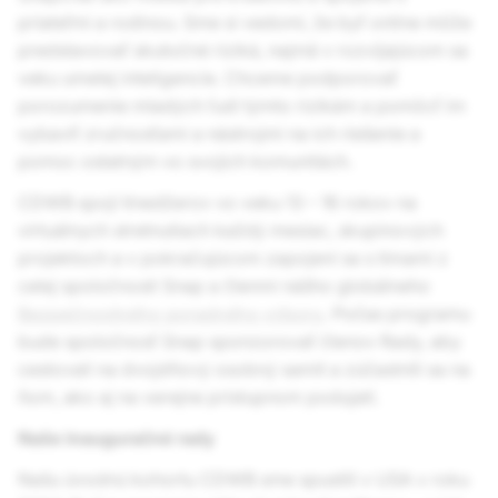
priateľmi a rodinou. Sme si vedomí, že byť online môže
predstavovať skutočné riziká, najmä v rozvíjajúcom sa
veku umelej inteligencie. Chceme podporovať
porozumenie mladých ľudí týmto rizikám a pomôcť im
vybaviť zručnosťami a nástrojmi na ich riešenie a
pomoc ostatným vo svojich komunitách.
CDWB spojí tínedžerov vo veku 13 – 16 rokov na
virtuálnych stretnutiach každý mesiac, skupinových
projektoch a v pokračujúcom zapojení sa s tímami z
celej spoločnosti Snap a členmi nášho globálneho
Bezpečnostného poradného výboru
. Počas programu
bude spoločnosť Snap sponzorovať členov Rady, aby
cestovali na dvojdňový osobný samit a zúčastnili sa na
ňom, ako aj na verejne prístupnom podujatí.
Naše inauguračné rady
Našu úvodnú kohortu CDWB sme spustili v USA v roku