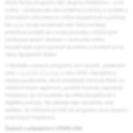
2024. Počas programu táto skupina tínedžerov – a ich
rodiny – poskytovala neoceniteľné postrehy a vyrástla z
účinnejších veľvyslancov online bezpečnosti a pohody.
Na
záver
svojej skúsenosti mali členovia Rady
príležitosť podeliť sa o svoje poznatky s kľúčovými
zainteresovanými stranami v komunite online
bezpečnosti a porozprávať sa priamo s Úradom prvej
dámy Spojených štátov.
V dôsledku úspechu programu sme spustili „sesterské“
rady v
Austrálii
a
Európe
v roku 2025. Zapojenie a
vedúce postavenie, ktoré preukázali členovia Rady vo
všetkých troch regiónoch, posilnili hodnotu zapojenia
tínedžerov do ich pohľadu na online bezpečnosť a
digitálnu pohodu. Na základe tejto dynamiky sme
nadšení, že môžeme privítať do programu novú skupinu
amerických tínedžerov.
Žiadosť o pripojenie k CDWB USA