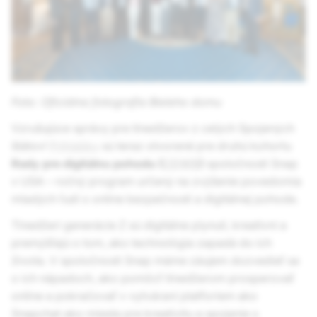
Foto: Oficiálna fotografia Bieleho domu
Vzrušujúce správy pre tínedžerov z celých Spojených
štátov!
Prihlášky
sú teraz otvorené pre druhú kohortu
Rady pre digitálnu pohodu (
CDWB
)
spoločnosti Snap
v USA – ročný program určený na zvýšenie povedomia
mladých ľudí o online bezpečnosti a digitálnej pohode.
Tínedžeri generácie Z sú digitálne plynulí, kreatívni a
premýšľajú o tom, ako technológia zapadá do ich
života. V spoločnosti Snap máme záujem dozvedieť sa
o ich nápadoch, ako pomôcť tínedžerom prosperovať
online a pokračovať v vytváraní platforiem ako
Snapchat ako miesta pre kreativitu a spojenie s