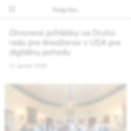
Otvorené prihlášky na Druhú
radu pre tínedžerov v USA pre
digitálnu pohodu
21. január 2026