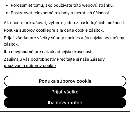
Porozumieť tomu, ako používate túto webovú stránku.
nadchádzajúcich mesiacoch.
Poskytovať relevantné reklamy a merať ich účinnosť.
- Viraj Doshi, vedúci bezpečnosti platformy
Ak chcete pokračovať, vyberte jednu z nasledujúcich možností:
Ponuka súborov cookie
pre a la carte cookie zážitok.
Späť na Správy
Prijať všetko
pre všetky súbory cookies a čo najviac vylepšený
zážitok.
Iba nevyhnutné
pre najzákladnejšiu skúsenosť.
Zaujímajú vás podrobnosti? Prečítajte si naše
Zásady
používania súborov cookie
Ponuka súborov cookie
Prijať všetko
Iba nevyhnutné
SPOLOČNOSŤ
KOMUNITA
REKLAMA