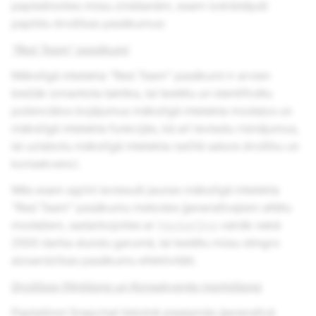
paplašinoties mūsu zināšanām, esam izstrādājuši
papildu drošības pasākumus:
“Red Team” pasākumi
Mākslīgā intelekta “Red Team” pasākumi ir arvien
biežāk izmantota taktika, lai testētu un identificētu
potenciālos bojājumus mākslīgā intelekta modeļos un
mākslīgā intelekta funkcijās, kā arī ieviestu risinājumus,
lai uzlabotu mākslīgā intelekta radītā satura drošību un
konsekvenci.
Mēs esam agrīni ieviesuši jaunas mākslīgā intelekta
“Red Team” pasākumu metodes ģeneratīvajiem attēlu
modeļiem, sadarbojoties ar
HackerOne
vairāk nekā
2500 darba stundu garumā, lai testētu mūsu stingro
aizsardzības pasākumu efektivitāti.
Drošības filtrēšana un Konsekventa marķēšana
Paplašinot Snapchat lietotnē pieejamās ģeneratīvā