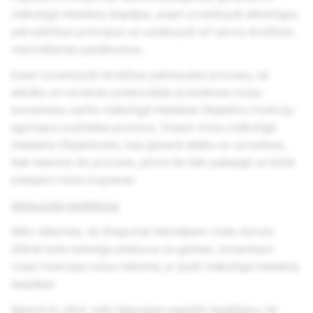
mākslīgā intelekta iespējas, esam izveidojuši atbildīgas
pārvaldības principus un uzlabojuši arī savus drošības
veicināšanas pasākumus.
Esam izveidojuši drošības pārbaudes procesu, lai
atklātu un novērstu potenciālās problēmas mūsu
komandas radīto mākslīgā intelekta Objektīvu funkciju
agrīnajos izstrādes posmos. Visiem mūsu mākslīgā
intelekta Objektīviem, kas ģenerē attēlu no uzvednes,
tiek īstenots šis process, pirms tie tiek pabeigti un kļūst
pieejami mūsu kopienai.
Iekļaujoša testēšana
Mēs vēlamies, lai Snapchat lietotājiem visās dzīves
sfērās būtu taisnīga piekļuve un gaidas, izmantojot
visas funkcijas mūsu lietotnē, jo īpaši mākslīgā intelekta
iespējas.
Ņemot to vērā, mēs īstenojam papildu testēšanu, lai