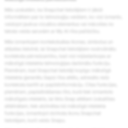
Mēs uzskatām, ka Snapchat lietotājiem ir jābūt
informētiem par to tehnoloģiju veidiem, ko viņi izmanto,
veidojot jautrus vizuālos elementus vai mācoties no
teksta veida sarunām ar My AI rīka palīdzību.
Mēs izmantojam kontekstuālas ikonas, simbolus un
etiķetes lietotnē, lai Snapchat lietotājiem nodrošinātu
konteksta pārredzamību, kad viņi mijiedarbojas ar
mākslīgā intelekta tehnoloģijas darbinātu funkciju.
Piemēram, kad Snapchat lietotāji kopīgo mākslīgā
intelekta ģenerētu Sapņi rīka attēlu, adresāts redz
konteksta kartīti ar papildinformāciju. Citas funkcijas,
piemēram, paplašināšanas rīks, kurā tiek izmantots
mākslīgais intelekts, lai liktu Snap attēlam izskatīties
attālinātam, tiek atzīmētas kā mākslīgā intelekta
funkcijas, izmantojot dzirksta ikonu Snapchat
lietotājam, kurš veido Snapu.