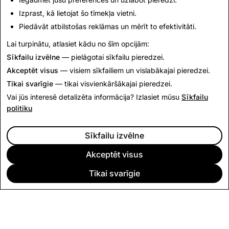
tagad ir papildu informācija un resursi mūsu
Atbalsta
Izprast, kā lietojat šo tīmekļa vietni.
vietnē
.
Piedāvāt atbilstošas reklāmas un mērīt to efektivitāti.
Lai turpinātu, atlasiet kādu no šīm opcijām:
Atgriezties sadaļā Jaunumi
Sīkfailu izvēlne
— pielāgotai sīkfailu pieredzei.
Akceptēt visus
— visiem sīkfailiem un vislabākajai pieredzei.
Tikai svarīgie
— tikai visvienkāršākajai pieredzei.
Vai jūs interesē detalizēta informācija? Izlasiet mūsu
Sīkfailu
politiku
Sīkfailu izvēlne
Akceptēt visus
Tikai svarīgie
UZŅĒMUMS
KOPIENA
REKLĀMAS
JURIDISKĀ INFORMĀCIJA