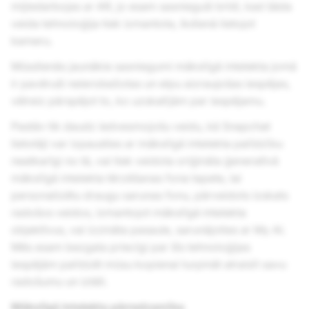
mijiedarbojas ar AR, jo esam sasnieguši brīdi, kad šāda
veida tehnoloģija tiek izmantota, ikdienā lietojot
kameru.
Mūsdienās jaunākie sasniegumi mākslīgā intelekta jomā
ir pavēruši neierobežotas un elpu aizraujošas iespējas,
vēlreiz pārspējot to, ko uzskatījām par iespējamu.
Pastāv tik daudz iedvesmojošu veidu, kā Snapchat
lietotāji var izpausties ar mākslīgā intelekta palīdzību
neatkarīgi no tā, vai tiek veidota oriģināla ģeneratīvā
mākslīgā intelekta tērzēšanas fona tapete, lai
personalizētu draugu sarunas fonu, pārveidots izskats
radošos veidos, izmantojot mākslīgā intelekta
objektīvus, vai izzināta pasaule, sarunājoties ar My AI.
Mēs esam bezgala priecīgi par šīs tehnoloģijas
iespējām palīdzēt mūsu kopienai turpināt atraisīt savu
radošumu un iztēli.
Mākslīgā intelekta pārredzamība