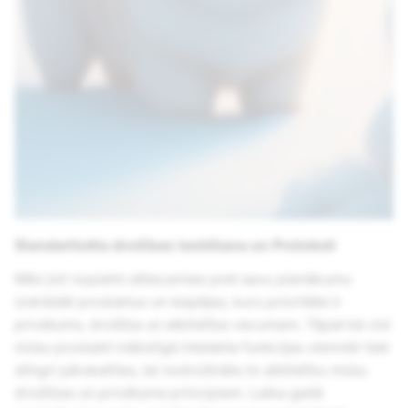
Standartizēta drošības testēšana un Protokoli
Mēs ļoti nopietni attiecamies pret savu pienākumu
izstrādāt produktus un iespējas, kuru prioritāte ir
privātums, drošība un atbilstība vecumam. Tāpat kā visi
mūsu produkti mākslīgā intelekta funkcijas vienmēr tiek
stingri pārskatītas, lai nodrošinātu to atbilstību mūsu
drošības un privātuma principiem. Laika gaitā