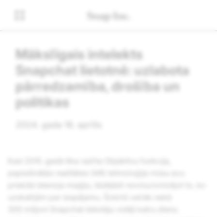
Mākslīgais intelekts
Snapchat lietotnē: uzlabota
pārredzamība, drošība un
politikas
2024. gada 16. aprīlis
Kad 2015. gadā tika radīta Objektīvu funkcija,
paplašinātās realitātes (AR) tehnoloģija mūsu acu
priekšā īstenoja maģiju, tādējādi revolucionizējot to, ko
uzskatījām par iespējamu. Šobrīd vairāk nekā
300 miljoni Snapchat lietotāju vidēji katru dienu