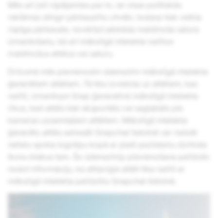
Mēs arī ļoti rūpējamies par to, lai visas politiskās
reklāmas stingri pārbaudītu cilvēki, tostarp tiek veikta
rūpīga pārbaude, novēršot jebkāda maldinoša satura
izmantošanu, kā arī mākslīgā intelekta radītus
maldinošus attēlus vai saturu.
Drīzumā mēs pievienosim ūdenszīmi mākslīgā intelekta
ģenerētiem attēliem. Tā tiks izvietota uz attēliem, kas
radīti, izmantojot Snap ģeneratīvā mākslīgā intelekta
rīkus, kad attēls tiek eksportēts vai saglabāts pie
kameras uzņemtajiem attēliem. Mākslīgā intelekta
ģenerēto attēlu adresāti Snapchat lietotnē var redzēt
nelielu spoka logotipu kopā ar plaši pazīstamu dzirksta
ikonu blakus tam. Šo ūdenszīmju pievienošana palīdzēs
nodot informāciju, ka attiecīgie attēli tika radīti ar
mākslīgā intelekta palīdzību Snapchat lietotnē.