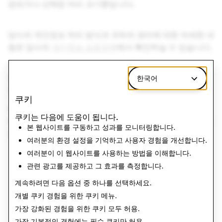
장되거나 선택된 머리 크기뿐입니다.
당사의 개인정보 처리 방식과 귀하의 권리에 대한 자세한 내
용은 당사의
개인정보 보호정책
에서 확인하실 수 있습니다.
여기에 설명된 대로 자신의 정보 사용을 원하지 않거나 본
정책 또는 개인정보 보호 관행에 대해 궁금한 점이 있는 경
한국어
우,
여기
에서 문의하실 수 있습니다.
쿠키
카메라에 액세스할 때 '허용'을 선택함으로써, 귀하는 상기
쿠키는 다음에 도움이 됩니다.
목적과 기간 동안 귀하의 머리 데이터를 수집, 사용, 보관 및
본 웹사이트를 구동하고 성과를 모니터링합니다.
공개하는 것에 동의하는 것으로 간주됩니다.
여러분의 환경 설정을 기억하고 사용자 경험을 개선합니다.
여러분이 이 웹사이트를 사용하는 방법을 이해합니다.
관련 광고를 제공하고 그 효과를 측정합니다.
계속하려면 다음 옵션 중 하나를 선택하세요.
개별 쿠키 경험을 위한
쿠키 메뉴
.
가장 강화된 경험을 위한 쿠키
모두 허용
.
가장 기본적인 경험에는
필수 쿠키만 허용
.