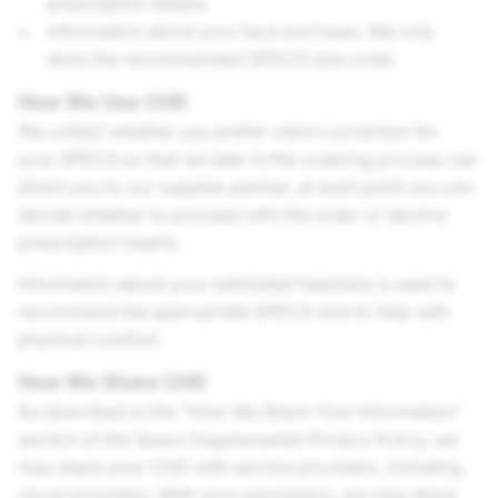
prescription details.
Information about your face and head. We only
store the recommended SPECS size order.
How We Use CHD
We collect whether you prefer vision correction for
your SPECS so that we later in the ordering process can
direct you to our supplier partner, at such point you can
decide whether to proceed with the order or decline
prescription inserts.
Information about your estimated headsize is used to
recommend the appropriate SPECS size to help with
physical comfort.
How We Share CHD
As described in the “How We Share Your Information”
section of the Specs Supplemental Privacy Policy, we
may share your CHD with service providers, including
cloud providers. With your permission, we may share