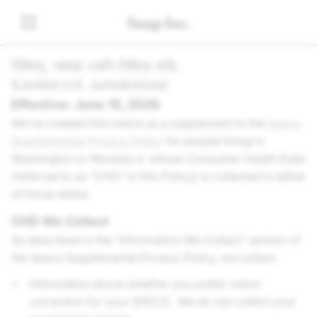
নিষিদ্ধ, আমরা এগুলি নিষিদ্ধ করি:
(Limited U.S. Jurisdictions)
Effective: June 15, 2026
We’ve created this notice as a supplement to the
Specs
Supplemental Privacy Policy
for people living in
Washington or Nevada or whose Consumer Health Data
(referred to as “CHD” in this Policy) is collected in either
of those states.
CHD We Collect
As described in the “Information We Collect” section of
the Specs Supplemental Privacy Policy, we collect:
Information about whether you prefer vision
correction for your SPECS. We do not collect your