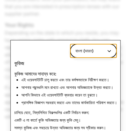
that you are interested in prescription lenses with our
supplier partner.
Your Rights
Depending on the state in which you reside, you may
have certain rights with respect to CHD. You can
request to exercise such rights using the various tools
বাংলা (ভারত)
and mechanisms described in the
Your Rights
section
of the
U.S. State Privacy Notice
. You can also obtain a
কুকিজ
copy of your data, including any CHD, by using
কুকিজ আমাদের সাহায্য করে:
Download My Data
.
এই ওয়েবসাইটটি চালু করতে এবং তার কর্মক্ষমতাকে নিরীক্ষণ করতে।
If your request to exercise a right is denied, you may
আপনার পছন্দগুলি মনে রাখতে এবং আপনার অভিজ্ঞতাকে উন্নত করতে।
appeal that decision by contacting us
here
. If your
আপনি কিভাবে এই ওয়েবসাইটটি ব্যবহার করেন তা বুঝতে।
appeal is unsuccessful and you are a Washington State
প্রাসঙ্গিক বিজ্ঞাপন সরবরাহ করতে এবং তাদের কার্যকারিতা পরিমাপ করতে।
resident, you can raise a concern or lodge a complaint
চালিয়ে যেতে, নিম্নলিখিত বিকল্পগুলির একটি নির্বাচন করুন:
with the
Washington Attorney General
.
একটি এ লা কার্তে কুকি অভিজ্ঞতার জন্য
কুকি মেনু
।
সমস্ত কুকিজ এবং সবচেয়ে উন্নত অভিজ্ঞতার জন্য
সব স্বীকার করুন
।