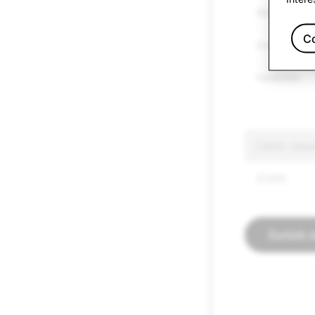
Waffen
C
Andere regul
Hassrede
CSEAI: Gesa
37,910
Zurück 