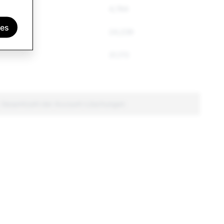
4,764
ies
24,239
31,172
: Gesamtzahl der Account-Löschungen