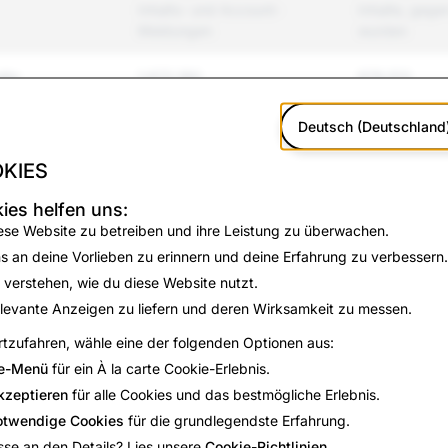
Inhalts- und Account-
Inhalte, gege
Meldungen
wurden
lte
1,672,180
979,513
 und Mobbing
1,844,282
353,278
Deutsch (Deutschland
KIES
 und Gewalt
217,306
40,802
ies helfen uns:
zung und
48,733
14,277
ese Website zu betreiben und ihre Leistung zu überwachen.
s an deine Vorlieben zu erinnern und deine Erfahrung zu verbessern.
rmationen
91,037
130
 verstehen, wie du diese Website nutzt.
levante Anzeigen zu liefern und deren Wirksamkeit zu messen.
trug
127,434
3,615
tzufahren, wähle eine der folgenden Optionen aus:
e-Menü
für ein À la carte Cookie-Erlebnis.
699,041
572,477
kzeptieren
für alle Cookies und das bestmögliche Erlebnis.
325,539
153,355
otwendige Cookies
für die grundlegendste Erfahrung.
sse an den Details? Lies unsere
Cookie-Richtlinien