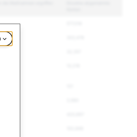
n die Maßnahmen ergriffen
Einzelne abgemahnte
Konten
577,016
303,478
)
32,357
13,218
121
3,590
420,697
102,846