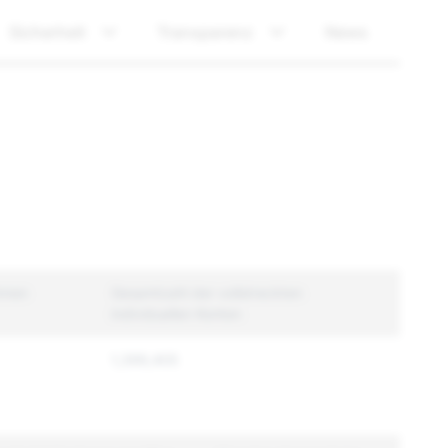
Sicherheit
Transparenz
News
hmen
Gesamtzahl der vollstreckten
individuellen Konten
1,399,405