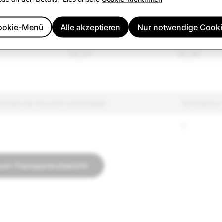
33,857
5,471
ookie-Menü
Alle akzeptieren
Nur notwendige Cook
ierte Güter
38,741
28,202
115,377
36,287
mtzahl der Account-Löschungen
Terrorismus
3
zum Transparenzbericht