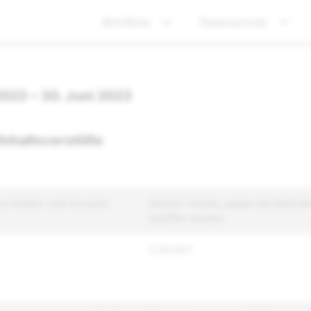
Richtlinie
Datenschutz
2023 – 30. Juni 2023
Inhaltsverstöße
u Inhalts- und Account-
Gesamt: Inhalte, gegen die Maßna
ergriffen wurden
2,187,407