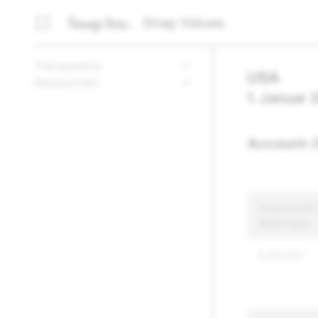
Snap Values
Transparenz
USA
Ressourcen
1. Januar 
Account-/
Gesamtzahl z
Meldungen
5,213,527