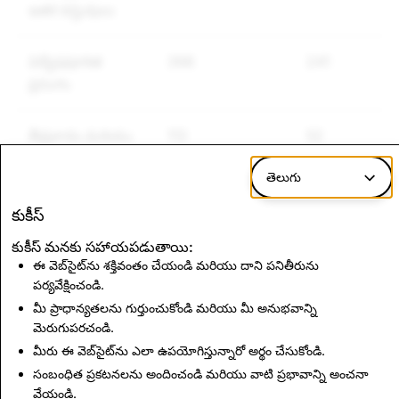
ఇతర వస్తువులు
విద్వేషపూరిత
398
241
ప్రసంగం
తీవ్రవాదం మరియు
113
52
హింసాత్మక
తెలుగు
తీవ్రవాదం
కుకీస్
కుకీస్ మనకు సహాయపడుతాయి:
CSEA: మొత్తం నిలిపివేయబడిన అకౌంట్లు
ఈ వెబ్‌సైట్‌ను శక్తివంతం చేయండి మరియు దాని పనితీరును
పర్యవేక్షించండి.
మీ ప్రాధాన్యతలను గుర్తుంచుకోండి మరియు మీ అనుభవాన్ని
9,348
మెరుగుపరచండి.
మీరు ఈ వెబ్‌సైట్‌ను ఎలా ఉపయోగిస్తున్నారో అర్థం చేసుకోండి.
సంబంధిత ప్రకటనలను అందించండి మరియు వాటి ప్రభావాన్ని అంచనా
తిరిగి పారదర్శకత నివేదిక కి
వేయండి.