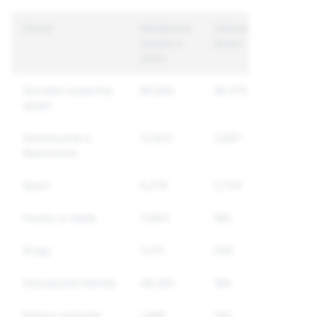
Dôvod
Nahlásenia
Zakázaný
Zakáza
obsahu a
obsah
unikátn
účtov
účty
Sexuálne explicitný
88,850
46,075
25,180
obsah
Obťažovanie a
12,622
2,887
2,719
šikanovanie
Spam
8,278
2,728
2,627
Hrozby a násilie
4,864
585
517
Drogy
3,311
266
230
Odcudzenie identity
49,382
186
185
Prejavy nenávisti
1,566
144
136