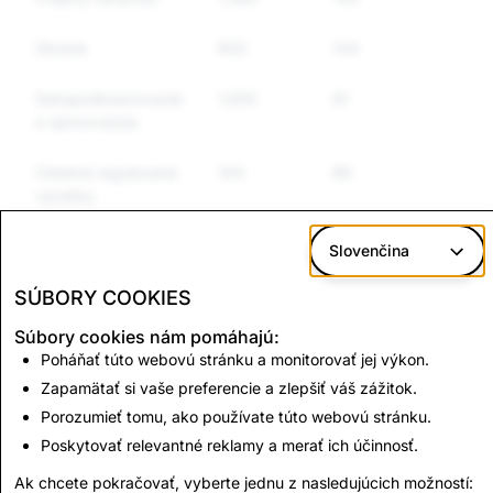
Zbrane
602
134
124
Sebapoškodzovanie
1,655
91
87
a samovražda
Ostatné regulované
104
86
68
výrobky
Nepravdivé
5,049
29
22
Slovenčina
informácie
SÚBORY COOKIES
Súbory cookies nám pomáhajú:
CSAM: celkový
Terorizmus: Celkový
Poháňať túto webovú stránku a monitorovať jej výkon.
počet vymazaných
počet vymazaných
Zapamätať si vaše preferencie a zlepšiť váš zážitok.
účtov
účtov
Porozumieť tomu, ako používate túto webovú stránku.
97
15
Poskytovať relevantné reklamy a merať ich účinnosť.
Ak chcete pokračovať, vyberte jednu z nasledujúcich možností: