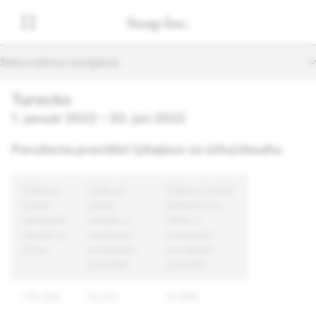
Sekundárna navigácia
Turecko
1. január 2022 – 30. jún 2022
Porušenia pravidiel týkajúce sa účtu/obsahu
Celkový
Celkový
Celkový počet
počet
počet
jedinečných
nahlásení
obsahu s
účtov s
obsahu a
overeným
overeným
účtov
porušením
porušením
pravidiel
pravidiel
176,283
53,211
31,895