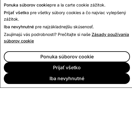
Späť na správu o transparentnosti
Ponuka súborov cookie
pre a la carte cookie zážitok.
Prijať všetko
pre všetky súbory cookies a čo najviac vylepšený
zážitok.
Iba nevyhnutné
pre najzákladnejšiu skúsenosť.
Zaujímajú vás podrobnosti? Prečítajte si naše
Zásady používania
súborov cookie
Ponuka súborov cookie
Prijať všetko
Iba nevyhnutné
SPOLOČNOSŤ
KOMUNITA
REKLAMA
PRÁVNE OTÁZKY
STRATÉGIA OCHRANY SÚKROMIA