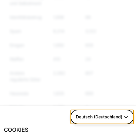
und Selbstmord
Identitätsbetrug
1,956
99
99
Spam
9,214
3,122
2,340
Drogen
1,950
935
704
Waffen
410
24
20
Andere
2,082
807
640
regulierte Güter
Hassrede
1,835
690
614
Falsche
2,772
4
4
Informationen
Deutsch (Deutschland)
Terrorismus und
647
14
11
COOKIES
gewalttätiger