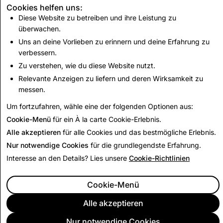
Cookies helfen uns:
Extremismus
Diese Website zu betreiben und ihre Leistung zu
überwachen.
CSEAI: Gesamtzahl der deaktivierten Konten
Uns an deine Vorlieben zu erinnern und deine Erfahrung zu
verbessern.
3,253
Zu verstehen, wie du diese Website nutzt.
Relevante Anzeigen zu liefern und deren Wirksamkeit zu
messen.
Zurück zum Transparenzbericht
Um fortzufahren, wähle eine der folgenden Optionen aus:
Cookie-Menü
für ein À la carte Cookie-Erlebnis.
Alle akzeptieren
für alle Cookies und das bestmögliche Erlebnis.
Nur notwendige Cookies
für die grundlegendste Erfahrung.
Interesse an den Details? Lies unsere
Cookie-Richtlinien
Cookie-Menü
Alle akzeptieren
Nur notwendige Cookies