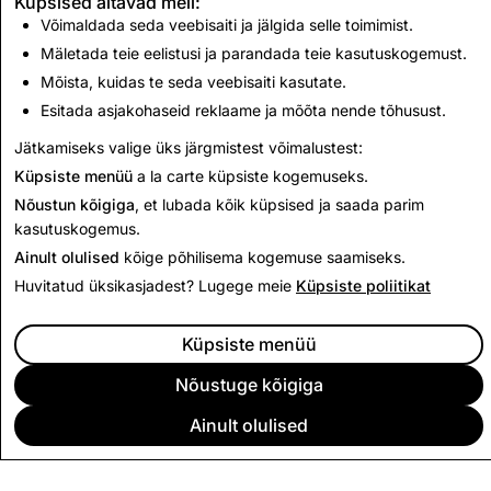
Küpsised aitavad meil:
Võimaldada seda veebisaiti ja jälgida selle toimimist.
1,703
Mäletada teie eelistusi ja parandada teie kasutuskogemust.
Mõista, kuidas te seda veebisaiti kasutate.
Esitada asjakohaseid reklaame ja mõõta nende tõhusust.
Tagasi läbipaistvuse aruande juurde
Jätkamiseks valige üks järgmistest võimalustest:
Küpsiste menüü
a la carte küpsiste kogemuseks.
Nõustun kõigiga
, et lubada kõik küpsised ja saada parim
kasutuskogemus.
Ainult olulised
kõige põhilisema kogemuse saamiseks.
Huvitatud üksikasjadest? Lugege meie
Küpsiste poliitikat
Küpsiste menüü
Nõustuge kõigiga
Ainult olulised
ETTEVÕTE