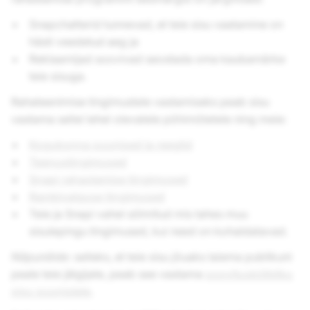
Snapchatterid tunnevad, et teie sisu vaatamine on
hästi veedetud aeg ja
Reklaamijad soovivad seostada oma kaubamärke
teie sisuga.
Rahateenimise tingimustele vastamiseks peab sisu
vastama sellel lehel olevatele põhimõtetele ning meie:
Kogukonna suunised ja reeglid
Teenustingimused
Snapi rahastamise tingimused
Rambivalguse tingimused
Teie ja Snapi vahel sõlmitud mis tahes muu
sisulepingu tingimused, kui need on kohaldatavad.
Näpunäide
: selleks, et teie sisu jõuaks laiema publikuni
peale teie jälgijate, peab see vastama
soovituskõlbliku
sisu suunistele
.