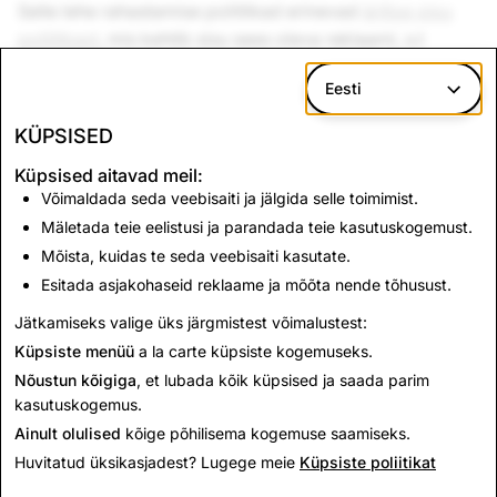
Selle lehe rahastamise poliitikad erinevad
ärilise sisu
poliitikast
, mis kehtib sisu sees oleva reklaami, s.t
sponsoreeritud sisu kohta.
Eesti
KÜPSISED
Kuidas ma saan raha teenida?
Küpsised aitavad meil:
Võimaldada seda veebisaiti ja jälgida selle toimimist.
Mäletada teie eelistusi ja parandada teie kasutuskogemust.
Kuidas neid sisurahastamise poliitikaid
Mõista, kuidas te seda veebisaiti kasutate.
rakendatakse?
Esitada asjakohaseid reklaame ja mõõta nende tõhusust.
Jätkamiseks valige üks järgmistest võimalustest:
Rahastamise poliitika
Küpsiste menüü
a la carte küpsiste kogemuseks.
Nõustun kõigiga
, et lubada kõik küpsised ja saada parim
kasutuskogemus.
Ainult olulised
kõige põhilisema kogemuse saamiseks.
Huvitatud üksikasjadest? Lugege meie
Küpsiste poliitikat