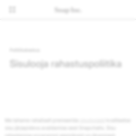
Poliitikakeskus
Sisulooja rahastuspoliitika
Me tahame rahaliselt premeerida
sisuloojaid
kvaliteetse
sisu järjepideva avaldamise eest Snapchatis. Sisu
rahastamise programmi eesmärgid on järgmised: