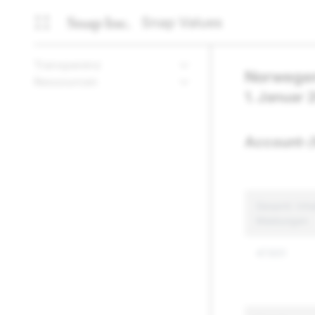
Snap Values
Transparenz
Norwege
Ressourcen
1. Januar 
Account-/
Gesamt: Inh
Meldungen
47.931