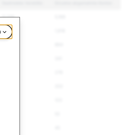
Geahndete Verstöße
Einzelne abgemahnte Konten
11,205
5,168
1,788
1,618
)
1,193
864
413
341
293
278
222
202
143
123
58
52
50
45