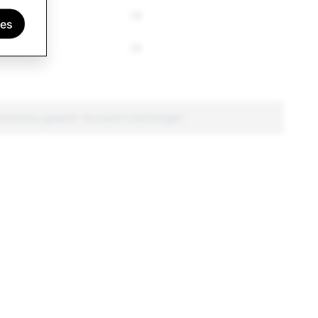
45
39
ies
38
38
rrorismus gesamt: Account-Löschungen