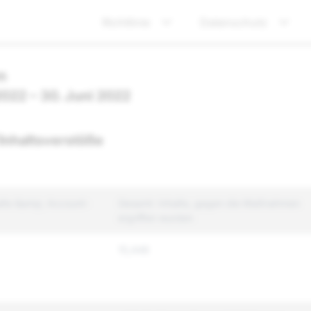
Richtlinie
Datenschutz
n
2022 – 30. Juni 2022
Inhaltsverstöße
alte &amp; Account-
Gesamt: Inhalte, gegen die Maßnahmen
ergriffen wurden
15,448