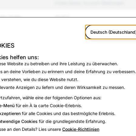
Inhalte &amp; Account-Meldungen
zite Inhalte
20,673
 und Mobbing
5,372
Deutsch (Deutschland
KIES
3,183
ies helfen uns:
 und Gewalt
2,374
ese Website zu betreiben und ihre Leistung zu überwachen.
s an deine Vorlieben zu erinnern und deine Erfahrung zu verbessern.
2,402
 verstehen, wie du diese Website nutzt.
642
levante Anzeigen zu liefern und deren Wirksamkeit zu messen.
tzufahren, wähle eine der folgenden Optionen aus:
ierte Güter
169
e-Menü
für ein À la carte Cookie-Erlebnis.
kzeptieren
für alle Cookies und das bestmögliche Erlebnis.
209
otwendige Cookies
für die grundlegendste Erfahrung.
tzung und Selbstmord
740
sse an den Details? Lies unsere
Cookie-Richtlinien