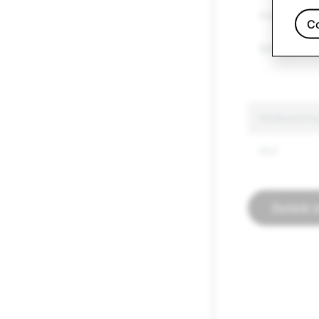
Falsche Info
C
Betrügerisch
Kinderporno
822
Zurück 