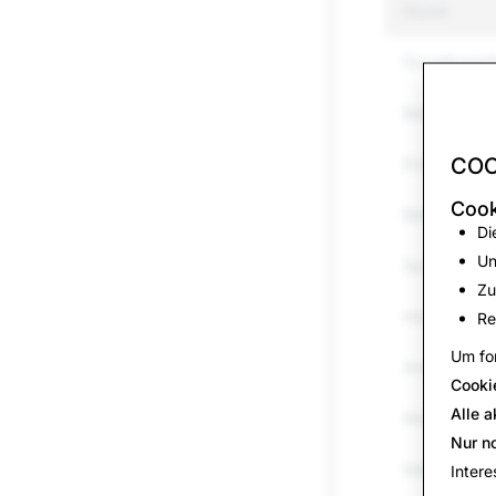
Grund
Sexuell expli
Belästigung
COO
Drogen
Cook
Bedrohungen
Di
Un
Spam
Zu
Hassrede
Re
Um for
Andere regul
Cooki
Alle a
Waffen
Nur n
Selbstverle
Intere