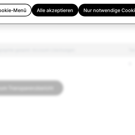
rmationen
1,980
ookie-Menü
Alle akzeptieren
Nur notwendige Cook
es Auftreten
10,187
graphie gesamt: Account-Löschungen
Te
0
zum Transparenzbericht