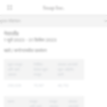
दुय्यम नेव्हिगेशन
नेदरलँड
1 जुलै 2023 - 31 डिसेंबर 2023
खाते / कन्टेन्टमधील उल्लंघन
एकूण मजकूर
निर्देशित
अंमलात आणलेली
आणि खाते
केलेला एकूण
एकूण अद्वितीय
अहवाल
मजकूर
खाती
250,028
70,197
48,752
कारण
मजकूर
मजकूर
अंमलात
आणि खाते
अंमलात
आणलेली