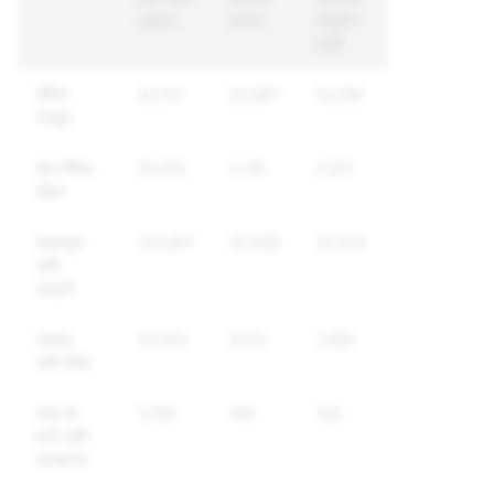
अहवाल
आणला
अद्वितीय
खाती
लैंगिक
42,112
22,597
15,259
मजकूर
बाल लैंगिक
10,202
2,741
2,517
शोषण
छळवणूक
125,801
16,638
13,524
आणि
दमदाटी
धमक्या
10,200
2,172
1,559
आणि हिंसा
स्वत:ची
1,729
144
135
हानी आणि
आत्महत्या