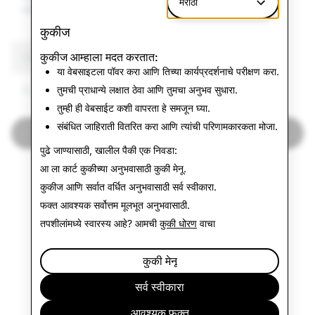
मराठी
माहिती
कुकीज
कुकीज आम्हाला मदत करतात:
CSEAI: एकूण अक्षम खाती
या वेबसाइटला पॉवर करा आणि तिच्या कार्यप्रदर्शनाचे परीक्षण करा.
5,738
तुमची प्राधान्ये लक्षात ठेवा आणि तुमचा अनुभव सुधारा.
तुम्ही ही वेबसाईट कशी वापरता हे समजून घ्या.
संबंधित जाहिराती वितरित करा आणि त्यांची परिणामकारकता मोजा.
पुन्हा एकदा पारदर्शकता अहवालाकडे
पुढे जाण्यासाठी, खालील पैकी एक निवडा:
आ ला कार्ट कुकीच्या अनुभवासाठी
कुकी मेनू
.
कुकीज आणि सर्वात वर्धित अनुभवासाठी
सर्व स्वीकारा
.
फक्त आवश्यक
सर्वोत्तम मूलभूत अनुभवासाठी.
तपशीलांमध्ये स्वारस्य आहे? आमची
कुकी धोरण
वाचा
कुकी मेनू
सर्व स्वीकारा
आवश्यक फक्त