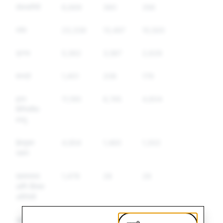
तोतयागिरी
6,669
360
356
स्‍पॅम
23,339
13,497
10,500
ड्रग्स
5,362
3,587
2,626
शस्त्रे
1,401
208
179
इतर
11,190
6,745
4,604
विनियमित
वस्‍तू
द्वेषयुक्त
4,954
1,460
1,302
भाषण
दहशतवाद
1,479
28
28
आणि हिंसक
अतिरेकी
चुकीची
5,590
20
18