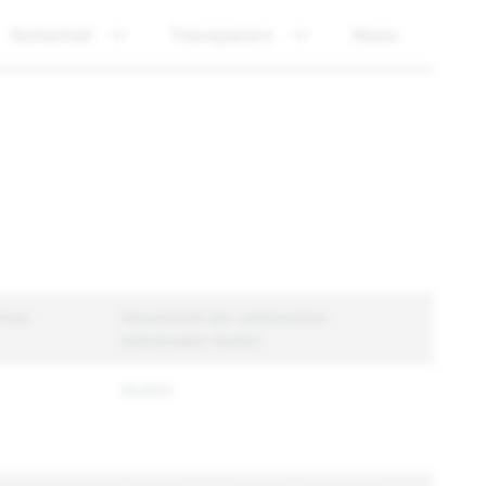
Sicherheit
Transparenz
News
hmen
Gesamtzahl der vollstreckten
individuellen Konten
35,624