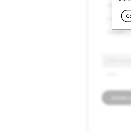
Waffen
C
Andere regul
Hassrede
CSEAI: Gesa
4,192
Zurück 