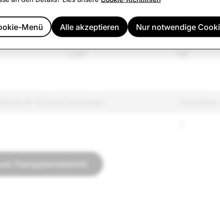
989
310
ookie-Menü
Alle akzeptieren
Nur notwendige Cook
ierte Güter
4,125
3,406
2,467
760
mtzahl der Account-Löschungen
Terrorismus
0
zum Transparenzbericht