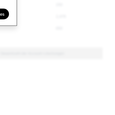
250
ies
2,479
650
: Gesamtzahl der Account-Löschungen