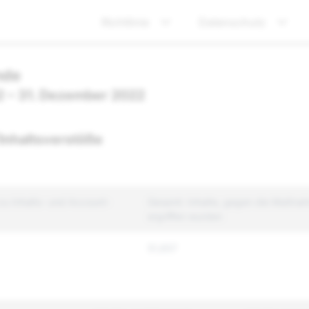
Richtlinie
Datenschutz
nde
22 – 31. Dezember 2022
Inhaltsverstöße
u Inhalts- und Account-
Gesamt: Inhalte, gegen die Maßna
ergriffen wurden
51,657