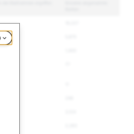
n die Maßnahmen ergriffen
Einzelne abgemahnte
Konten
19,227
5,875
)
1,400
77
11
248
3,124
2,283