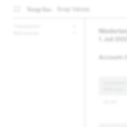
Snap Values
Transparenz
Niederla
Ressourcen
1. Juli 20
Account-/
Gesamtzahl z
Meldungen
181,587