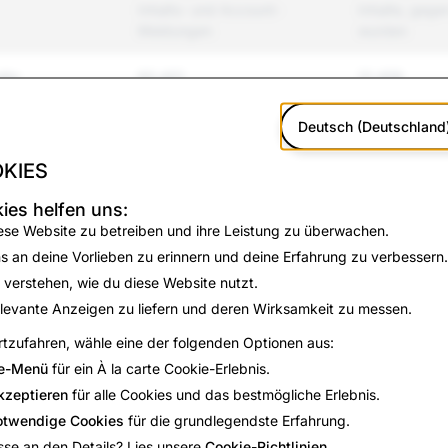
Inhalts- und Account-
Inhalte, gege
Meldungen
wurden
lte
60,401
31,458
 und Mobbing
55,101
6,808
Deutsch (Deutschland
KIES
 und Gewalt
7,132
1,977
ies helfen uns:
zung und
997
82
ese Website zu betreiben und ihre Leistung zu überwachen.
s an deine Vorlieben zu erinnern und deine Erfahrung zu verbessern.
rmationen
3,815
14
 verstehen, wie du diese Website nutzt.
levante Anzeigen zu liefern und deren Wirksamkeit zu messen.
trug
30,343
248
tzufahren, wähle eine der folgenden Optionen aus:
e-Menü
für ein À la carte Cookie-Erlebnis.
10,349
3,497
kzeptieren
für alle Cookies und das bestmögliche Erlebnis.
5,868
3,097
otwendige Cookies
für die grundlegendste Erfahrung.
sse an den Details? Lies unsere
Cookie-Richtlinien