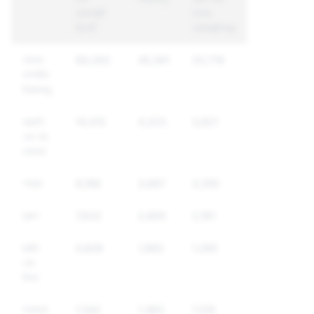
অ্যাকাউন্ট
অনন্য
রিপোর্ট
অ্যাকাউন্টসমূহ
যৌনতা
69,293
45,391
25,778
সম্পর্কিত
বিষয়বস্তু
হয়রানি
14,415
4,323
3,821
এবং ভয়
দেখানো
স্প্যাম
8,168
3,667
3,350
ড্রাগ
7,632
2,800
2,161
হুমকি
5,828
1,882
1,285
এবং
হিংসা
অন্যান্য
1,542
1,463
1,128