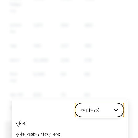
নিয়ন্ত্রিত
পণ্য
ঘৃণাবাচক
1,611
554
460
কথা
অস্ত্র
740
227
195
ছদ্মবেশ
32,690
226
219
মিথ্যা
5,545
94
68
তথ্য
আত্ম-ক্ষতি
930
70
60
এবং
আত্মহত্যা
বাংলা (ভারত)
কুকিজ
CSAM: মোট অ্যাকাউন্ট
সন্ত্রাসবাদ: মোট অ্যাকাউন্ট
কুকিজ আমাদের সাহায্য করে:
বাতিলকরণ
বাতিলকরণ